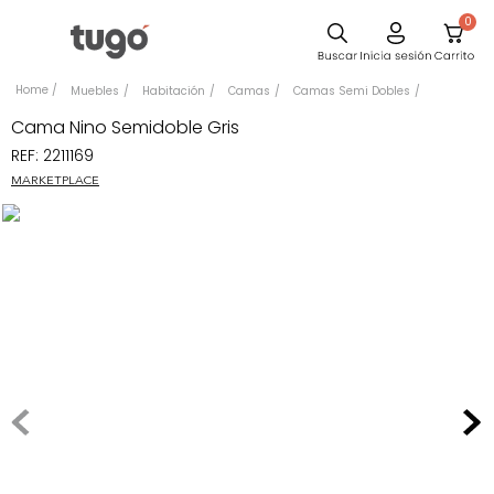
0
Sillas
Muebles
Habitación
Camas
Camas Semi Dobles
Comedor
Cama Nino Semidoble Gris
REF
:
2211169
Escritorio
MARKETPLACE
Silla
Sofa
Cuadros
Poltrona
Cama
Mesa Centro
Mesa Noche