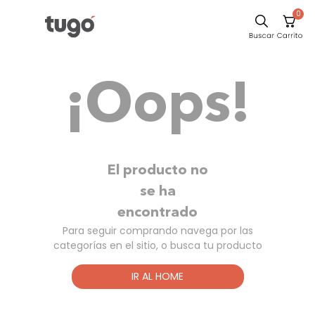
0
Comedor
¡Oops!
Escritorio
Sillas
Silla
Sofa
El producto no
Cuadros
se ha
encontrado
Poltrona
Para seguir comprando navega por las
Cama
categorías en el sitio, o busca tu producto
Mesa Centro
IR AL HOME
Mesa Noche