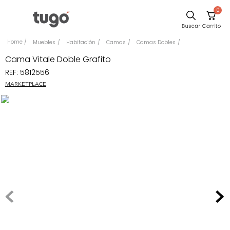
0
Sillas
Muebles
Habitación
Camas
Camas Dobles
Comedor
Cama Vitale Doble Grafito
REF
:
5812556
Escritorio
MARKETPLACE
Silla
Sofa
Cuadros
Poltrona
Cama
Mesa Centro
Mesa Noche