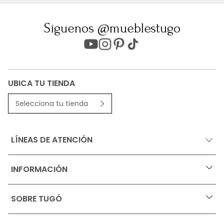
Síguenos @mueblestugo
UBICA TU TIENDA
Selecciona tu tienda
LÍNEAS DE ATENCIÓN
INFORMACIÓN
+
Ofertas vigentes
SOBRE TUGÓ
+
Protección al consumidor (SIC)
Términos, condiciones y restricciones para productos 
en Marketplace.