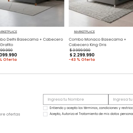
MARKETPLACE
MARKETPLACE
Combo Delhi Basecama + Cabecero
Combo Monaco Ba
King Grafito
Cabecero King Gris
$
2
.
799
.
990
$
3
.
999
.
990
$
2
.
099
.
990
$
2
.
299
.
990
25 %
43 %