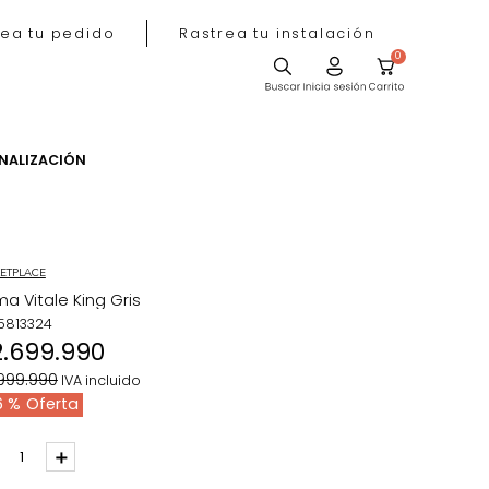
Rastrea tu pedido
Rastrea tu instala
ACIÓN
PERSONALIZACIÓN
MARKETPLACE
Cama Vitale King Gris
REF
:
5813324
$
2
.
699
.
990
$
4
.
999
.
990
IVA incluido
46 %