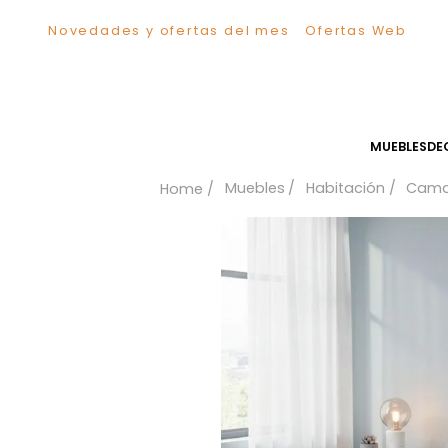
Novedades y ofertas del mes
Ofertas We
TÉRMINOS MÁS BUSCADOS
1
.
Sillas
2
.
Comedor
3
.
Escritorio
MUEB
4
.
Silla
Muebles
Habitación
5
.
Sofa
6
.
Cuadros
7
.
Poltrona
8
.
Cama
9
.
Mesa Centro
10
.
Mesa Noche