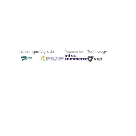
SOBRE TUGÓ
Blog
¿Quieres vender en Tugó?
Quienes Somos
de 