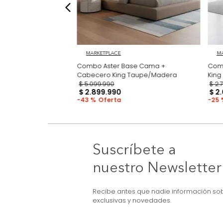
MARKETPLACE
ma + Colchón King
Combo Aster Base Cama +
Cabecero King Taupe/Madera
$
5
.
099
.
990
$
2
.
899
.
990
43 %