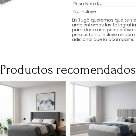
Estilo
Color
Acabado
RequiereArmad
Medidas (en c
Peso Neto Kg.
No Incluye
En Tugó queremo
ambientamos las
para darte una 
pero esto no inc
adicional que l
Productos recomen