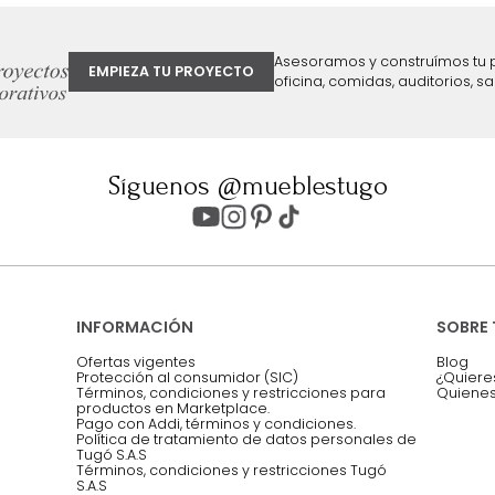
ter
Entiendo y acepto los términos, cond
Acepto, Autorizo el Tratamiento de 
ión sobre ofertas
Asesoramos y co
EMPIEZA TU PROYECTO
oficina, comidas,
Síguenos @mueblestugo