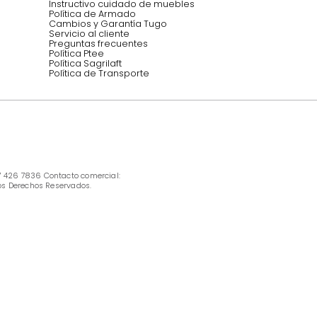
INFORMACIÓN
Ofertas vigentes
Protección al consumidor (SIC)
Términos, condiciones y restricciones para 
productos en Marketplace.
Pago con Addi, términos y condiciones.
Política de tratamiento de datos personales 
Tugó S.A.S
Términos, condiciones y restricciones Tugó 
S.A.S
Instructivo cuidado de muebles
Política de Armado
Cambios y Garantía Tugo 
Servicio al cliente
Preguntas frecuentes
Política Ptee
Política Sagrilaft
Política de Transporte