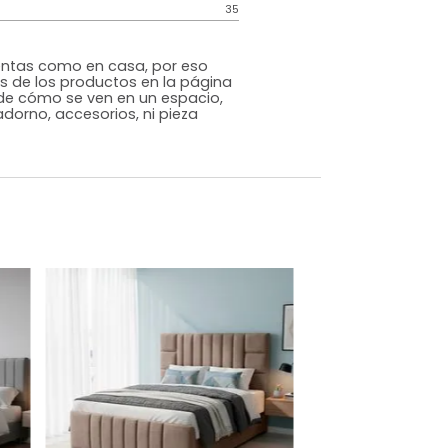
Contemporáneo
Gris
Tela
o
Si
m)
Alto: 130 Ancho: 200 Profundidad: 190
35
s que te sientas como en casa, por eso
 fotografías de los productos en la página
perspectiva de cómo se ven en un espacio,
luye ningún adorno, accesorios, ni pieza
o acompañe.
dados