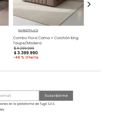
MARKETPLACE
secama +
Combo Fiora Cama + Colchón King
Taupe/Madera
$
6
.
299
.
990
$
3
.
399
.
990
46 %