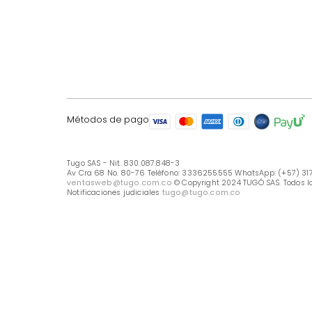
LÍNEA DE ATENCIÓN
Línea Nacional -333 6255555
Whastapp: (+57) 317 426 7836
UBICA TU TIENDA
Selecciona tu tienda