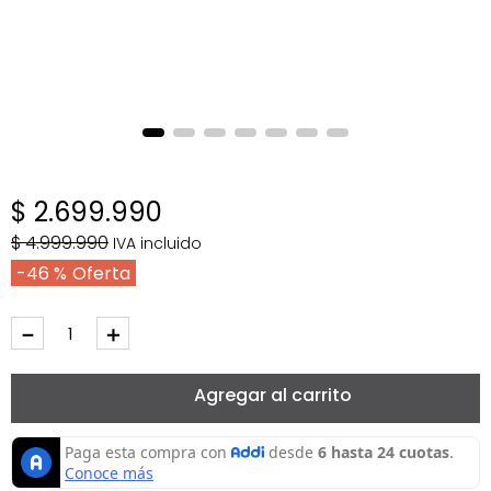
$
2
.
699
.
990
$
4
.
999
.
990
IVA incluido
46 %
－
＋
Agregar al carrito