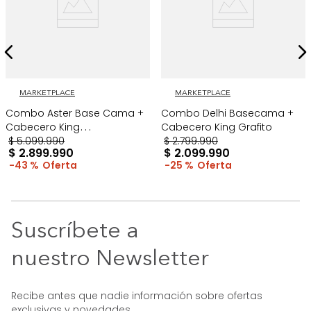
MARKETPLACE
MARKETPLACE
Combo Aster Base Cama +
Combo Delhi Basecama +
Cabecero King
Cabecero King Grafito
Taupe/Madera
$
5
.
099
.
990
$
2
.
799
.
990
$
2
.
899
.
990
$
2
.
099
.
990
43 %
25 %
Suscríbete a
nuestro Newsletter
Recibe antes que nadie información sobre ofertas
exclusivas y novedades.