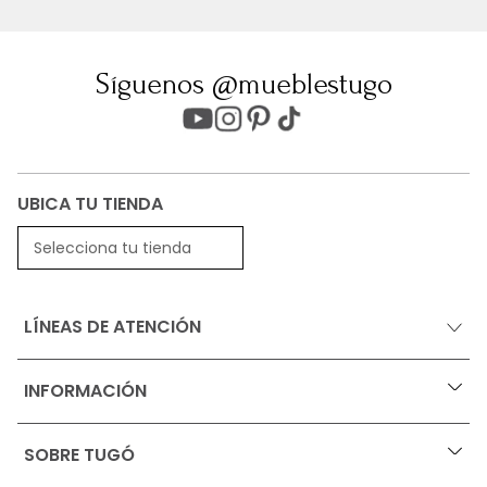
Síguenos @mueblestugo
UBICA TU TIENDA
Selecciona tu tienda
LÍNEAS DE ATENCIÓN
INFORMACIÓN
+
Ofertas vigentes
SOBRE TUGÓ
+
Protección al consumidor (SIC)