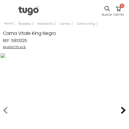
0
Sillas
Muebles
Habitación
Camas
Camas King
Comedor
Cama Vitale King Negro
REF
:
5813325
Escritorio
MARKETPLACE
Silla
Sofa
Cuadros
Poltrona
Cama
Mesa Centro
Mesa Noche