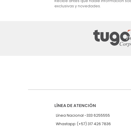
$
999
.
990
57 %
Suscríbete a
nuestro Newslet
Recibe antes que nadie informac
exclusivas y novedades.