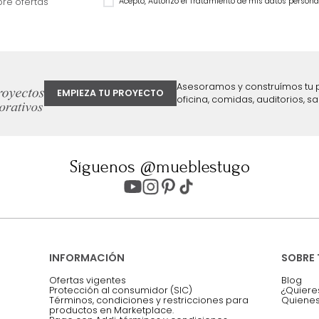
$
1
.
899
.
990
$
1
.
499
.
990
32 %
$
899
.
990
40 %
ter
Entiendo y acepto los términos, cond
Acepto, Autorizo el Tratamiento de 
ión sobre ofertas
Asesoramos y co
EMPIEZA TU PROYECTO
oficina, comidas,