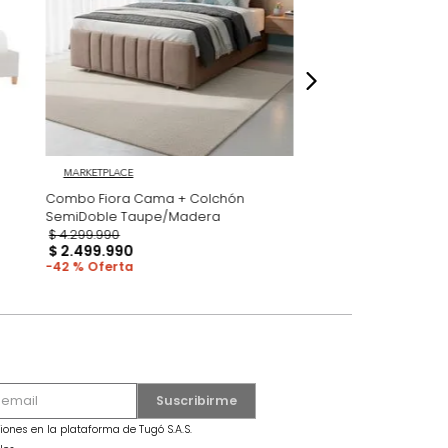
dados
MARKETPLACE
ble Taupe
Combo Fiora Cama + Colchón
SemiDoble Taupe/Madera