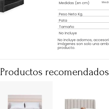
Estilo
Diseño
Color
Acabado
RequiereArmad
Medidas (en c
Peso Neto Kg.
Pata
Tamaño
No Incluye
No incluye adorn
imágenes son so
producto.