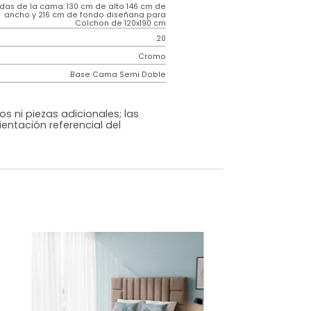
Contemporáneo
Vitale
Gris Oscuro
Tela
o
Si
m)
Medidas de la cama: 130 cm de alto 146 cm de
ancho y 216 cm de fondo diseñana para
Colchon de 120x190 cm
20
Cromo
Base Cama Semi Doble
os, accesorios ni piezas adicionales; las
lo una ambientación referencial del