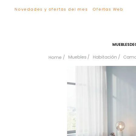
Novedades y ofertas del mes
Ofertas We
TÉRMINOS MÁS BUSCADOS
1
.
Sillas
2
.
Comedor
3
.
Escritorio
MUEB
4
.
Silla
Muebles
Habitación
5
.
Sofa
6
.
Cuadros
7
.
Poltrona
8
.
Cama
9
.
Mesa Centro
10
.
Mesa Noche