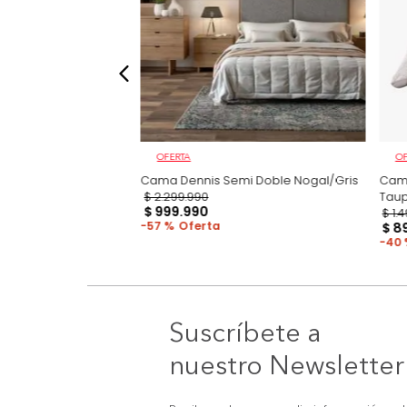
OFERTA
e Marc Nogal
Cama Dennis Semi Doble Nogal/Gris
$
2
.
299
.
990