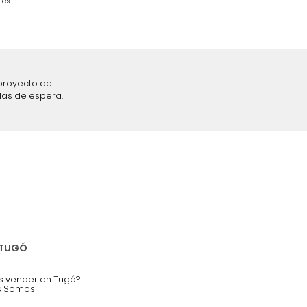
$
4
.
299
.
990
$
2
.
499
.
990
42 %
iciones y restricciones en la plataforma de Tugó S.A.S.
mis datos personales.
nstruímos tu proyecto de:
 auditorios, salas de espera.