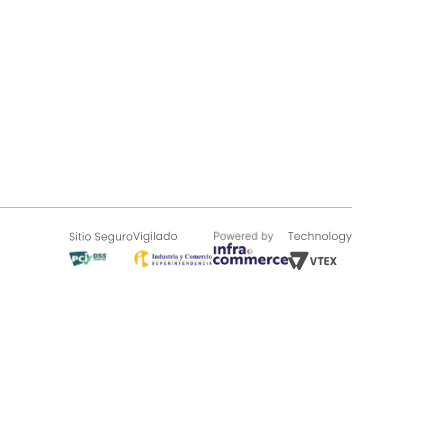
SOBRE TUGÓ
Blog
¿Quieres vender en Tugó?
Quienes Somos
de 