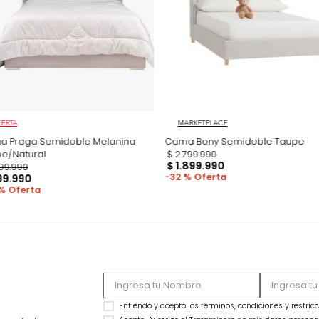
Productos recomen
OFERTA
MARKETPLACE
Cama Praga Semidoble Melanina
Cama Bony Semido
Taupe/Natural
$
2
.
799
.
990