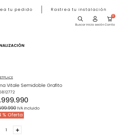
Rastrea tu pedido
Rastrea tu instala
ACIÓN
PERSONALIZACIÓN
MARKETPLACE
Cama Vitale Semidoble Grafito
REF
:
5812772
$
1
.
999
.
990
$
3
.
599
.
990
IVA incluido
44 %