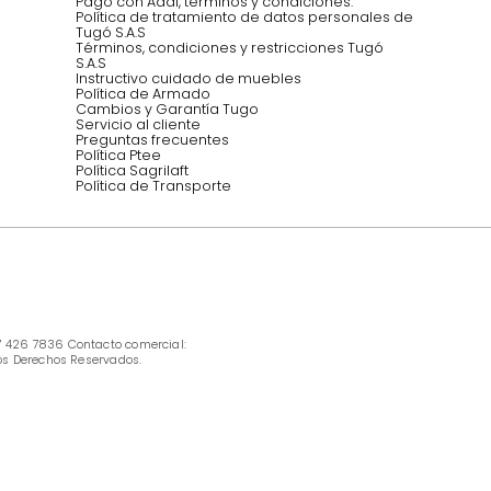
Síguenos @mueblestugo
INFORMACIÓN
Ofertas vigentes
Protección al consumidor (SIC)
Términos, condiciones y restricciones para 
productos en Marketplace.
Pago con Addi, términos y condiciones.
Política de tratamiento de datos personales 
Tugó S.A.S
Términos, condiciones y restricciones Tugó 
S.A.S
Instructivo cuidado de muebles
Política de Armado
Cambios y Garantía Tugo 
Servicio al cliente
Preguntas frecuentes