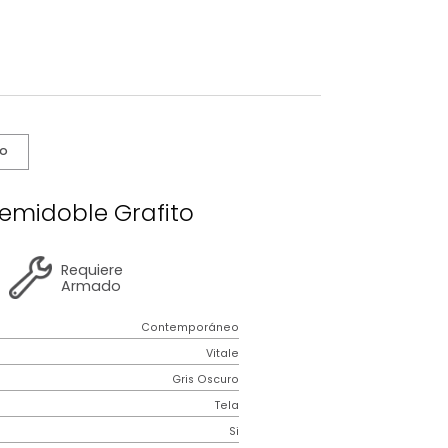
s De Cuidado
itale Semidoble Grafito
2 años
de
Requiere
garantía
Armado