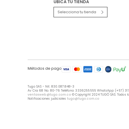
LÍNEA DE ATENCIÓN
Línea Nacional -333 6255555
Whastapp: (+57) 317 426 7836
UBICA TU TIENDA
Selecciona tu tienda