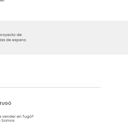
$
4
.
299
.
990
$
2
.
499
.
990
42 %
iciones y restricciones en la plataforma de Tugó S.A.S.
mis datos personales.
nstruímos tu proyecto de:
 auditorios, salas de espera.