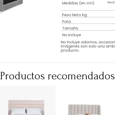
Estilo
Diseño
Color
Acabado
RequiereArmad
Medidas (en c
Peso Neto Kg.
Pata
Tamaño
No Incluye
No incluye adorn
imágenes son so
producto.