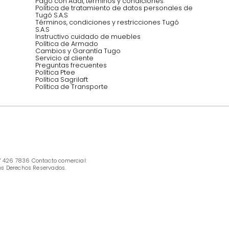
Síguenos @mueblestugo
INFORMACIÓN
Ofertas vigentes
Protección al consumidor (SIC)
Términos, condiciones y restricciones para 
productos en Marketplace.
Pago con Addi, términos y condiciones.
Política de tratamiento de datos personales 
Tugó S.A.S
Términos, condiciones y restricciones Tugó 
S.A.S
Instructivo cuidado de muebles
Política de Armado
Cambios y Garantía Tugo 
Servicio al cliente
Preguntas frecuentes