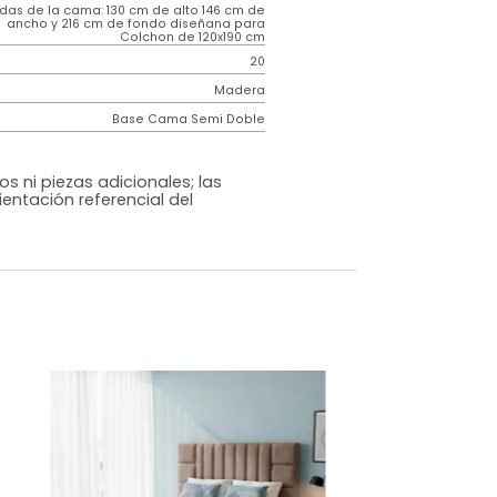
Contemporáneo
Vitale
Gris Claro
Tela
o
Si
m)
Medidas de la cama: 130 cm de alto 146 cm de
ancho y 216 cm de fondo diseñana para
Colchon de 120x190 cm
20
Madera
Base Cama Semi Doble
os, accesorios ni piezas adicionales; las
lo una ambientación referencial del