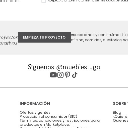
$
1
.
899
.
990
$
1
.
499
.
990
32 %
$
899
.
990
40 %
ter
Entiendo y acepto los términos, cond
Acepto, Autorizo el Tratamiento de 
ión sobre ofertas
Asesoramos y co
EMPIEZA TU PROYECTO
oficina, comidas,