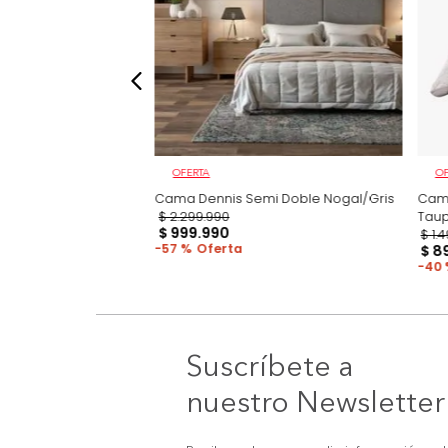
OFERTA
e Marc Nogal
Cama Dennis Semi Doble Nogal/Gris
$
2
.
299
.
990