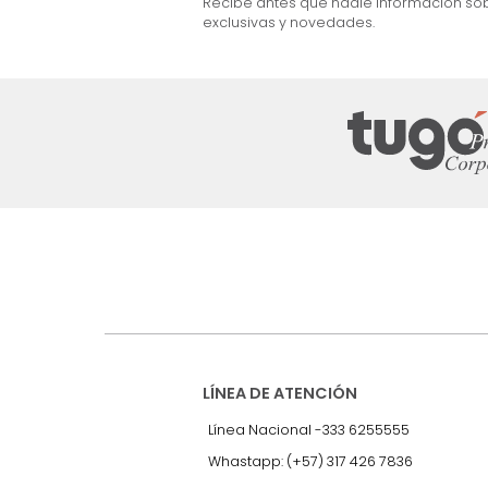
$
999
.
990
57 %
Suscríbete a
nuestro Newslet
Recibe antes que nadie informac
exclusivas y novedades.