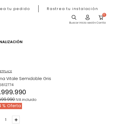
Rastrea tu pedido
Rastrea tu instala
ACIÓN
PERSONALIZACIÓN
MARKETPLACE
Cama Vitale Semidoble Gris
REF
:
5812774
$
1
.
999
.
990
$
3
.
599
.
990
IVA incluido
44 %