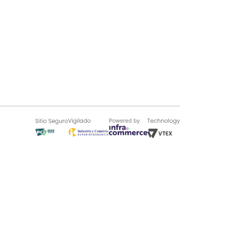
SOBRE TUGÓ
Blog
¿Quieres vender en Tugó?
Quienes Somos
de 