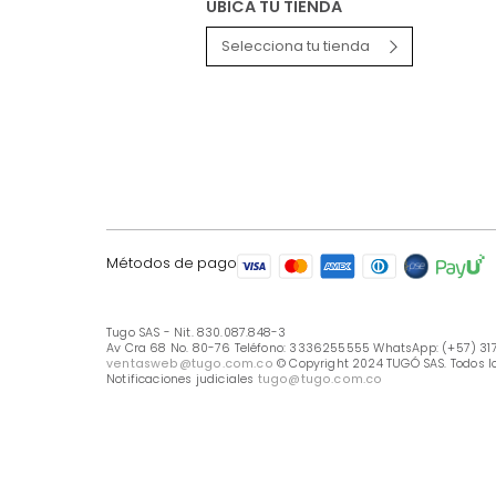
LÍNEA DE ATENCIÓN
Línea Nacional -333 6255555
Whastapp: (+57) 317 426 7836
UBICA TU TIENDA
Selecciona tu tienda