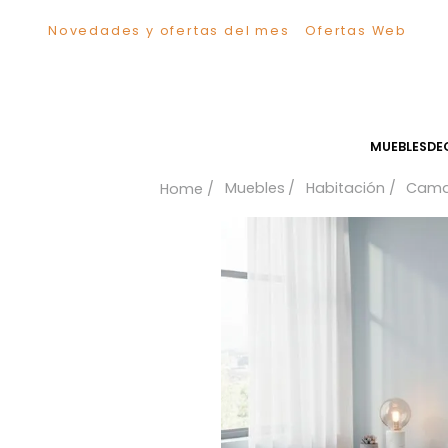
Novedades y ofertas del mes
Ofertas We
TÉRMINOS MÁS BUSCADOS
1
.
Sillas
2
.
Comedor
3
.
Escritorio
MUEB
4
.
Silla
Muebles
Habitación
5
.
Sofa
6
.
Cuadros
7
.
Poltrona
8
.
Cama
9
.
Mesa Centro
10
.
Mesa Noche