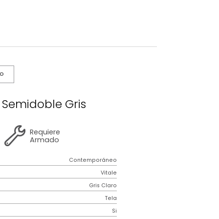
s De Cuidado
 Vitale Semidoble Gris
2 años
de
Requiere
garantía
Armado