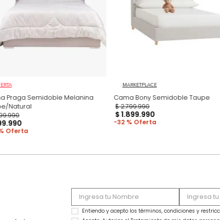
Productos recomen
OFERTA
MARKETPLACE
Cama Praga Semidoble Melanina
Cama Bony Semido
Taupe/Natural
$
2
.
799
.
990