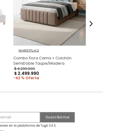
dados
MARKETPLACE
ble Taupe
Combo Fiora Cama + Colchón
SemiDoble Taupe/Madera