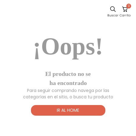
0
Sillas
¡Oops!
Comedor
Escritorio
Silla
Sofa
El producto no
Cuadros
se ha
encontrado
Poltrona
Para seguir comprando navega por las
Cama
categorías en el sitio, o busca tu producto
Mesa Centro
IR AL HOME
Mesa Noche