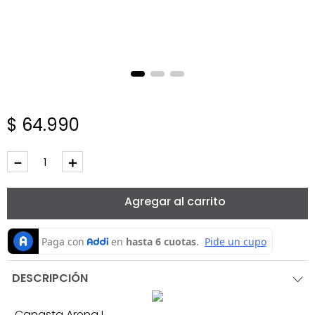
$
64
.
990
－
＋
Agregar al carrito
DESCRIPCIÓN
Canasta Arena L