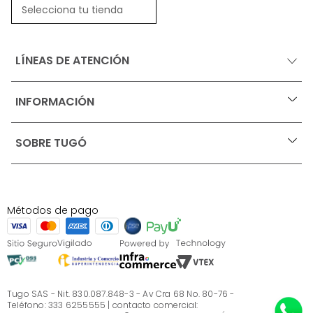
Selecciona tu tienda
LÍNEAS DE ATENCIÓN
INFORMACIÓN
+
Ofertas vigentes
SOBRE TUGÓ
+
Protección al consumidor (SIC)
Términos, condiciones y restricciones para productos 
en Marketplace.
Blog
Pago con Addi, términos y condiciones.
Test de estilos
Política de tratamiento de datos personales de Tugó 
¿Quieres vender en Tugó?
S.A.S
Métodos de pago
Términos, condiciones y restricciones Tugó S.A.S
Instructivo cuidado de muebles
Sé parte de Tugó
¿Quiénes somos?
Servicio al cliente
Preguntas frecuentes
Tugo SAS - Nit. 830.087.848-3 - Av Cra 68 No. 80-76 -
Teléfono: 333 6255555 | contacto comercial: