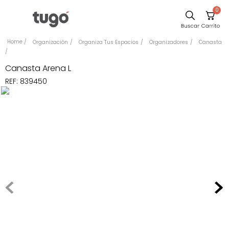
0
Sillas
Organización
Organiza Tus Espacios
Organizadores
Canasta
Comedor
Canasta Arena L
Escritorio
REF
:
839450
Silla
Sofa
Cuadros
Poltrona
Cama
Mesa Centro
Mesa Noche