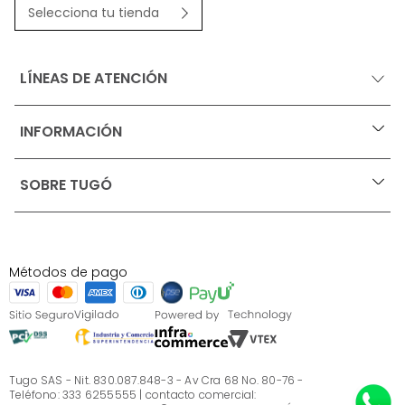
Selecciona tu tienda
LÍNEAS DE ATENCIÓN
INFORMACIÓN
+
Ofertas vigentes
SOBRE TUGÓ
+
Protección al consumidor (SIC)
Términos, condiciones y restricciones para productos 
en Marketplace.
Blog
Pago con Addi, términos y condiciones.
Test de estilos
Política de tratamiento de datos personales de Tugó 
¿Quieres vender en Tugó?
S.A.S
Métodos de pago
Términos, condiciones y restricciones Tugó S.A.S
Instructivo cuidado de muebles
Sé parte de Tugó
¿Quiénes somos?
Servicio al cliente
Preguntas frecuentes
Tugo SAS - Nit. 830.087.848-3 - Av Cra 68 No. 80-76 -
Teléfono: 333 6255555 | contacto comercial: