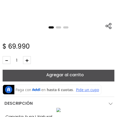
$
69
.
990
－
＋
Agregar al carrito
DESCRIPCIÓN
Canasta Aura L Natural