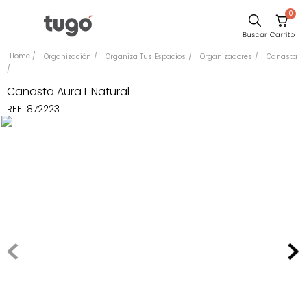
0
Sillas
Organización
Organiza Tus Espacios
Organizadores
Canasta
Comedor
Canasta Aura L Natural
Escritorio
REF
:
872223
Silla
Sofa
Cuadros
Poltrona
Cama
Mesa Centro
Mesa Noche