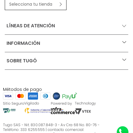
Selecciona tu tienda
LÍNEAS DE ATENCIÓN
INFORMACIÓN
+
Ofertas vigentes
SOBRE TUGÓ
+
Protección al consumidor (SIC)
Términos, condiciones y restricciones para productos 
en Marketplace.
Blog
Pago con Addi, términos y condiciones.
Test de estilos
Política de tratamiento de datos personales de Tugó 
¿Quieres vender en Tugó?
S.A.S
Métodos de pago
Términos, condiciones y restricciones Tugó S.A.S
Instructivo cuidado de muebles
Sé parte de Tugó
¿Quiénes somos?
Servicio al cliente
Preguntas frecuentes
Tugo SAS - Nit. 830.087.848-3 - Av Cra 68 No. 80-76 -
Teléfono: 333 6255555 | contacto comercial: