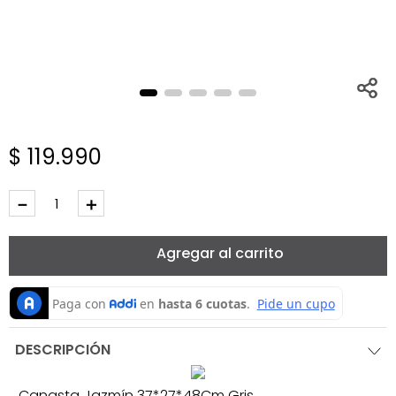
$
119
.
990
－
＋
Agregar al carrito
DESCRIPCIÓN
Canasta Jazmín 37*27*48Cm Gris