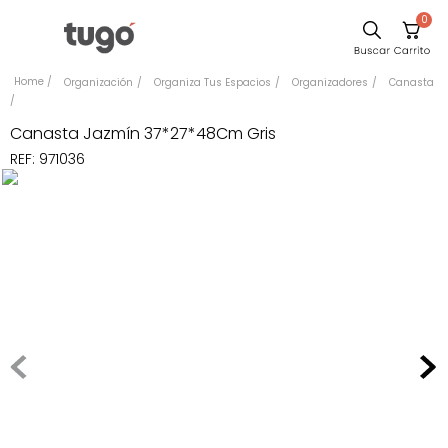
0
Sillas
Organización
Organiza Tus Espacios
Organizadores
Canasta
Comedor
Canasta Jazmín 37*27*48Cm Gris
Escritorio
REF
:
971036
Silla
Sofa
Cuadros
Poltrona
Cama
Mesa Centro
Mesa Noche