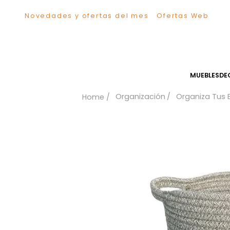
Novedades y ofertas del mes
Ofertas We
TÉRMINOS MÁS BUSCADOS
1
.
Sillas
2
.
Comedor
3
.
Escritorio
MUEB
4
.
Silla
Organización
Organiz
5
.
Sofa
6
.
Cuadros
7
.
Poltrona
8
.
Cama
9
.
Mesa Centro
10
.
Mesa Noche