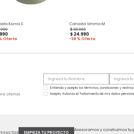
Canasta Korna S
Canasta Vimma M
$
24
.
990
$
39
.
990
$
11
.
990
$
24
.
990
52 %
38 %