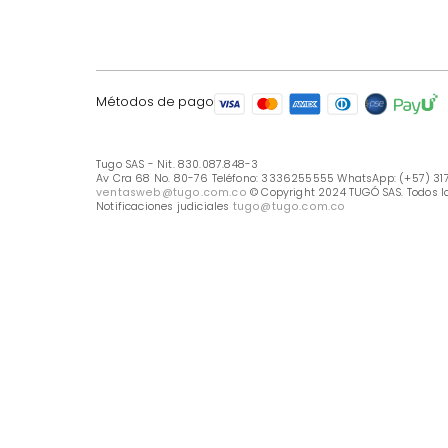
LÍNEA DE ATENCIÓN
Línea Nacional -333 6255555
Whastapp: (+57) 317 426 7836
UBICA TU TIENDA
Selecciona tu tienda
Métodos de pago