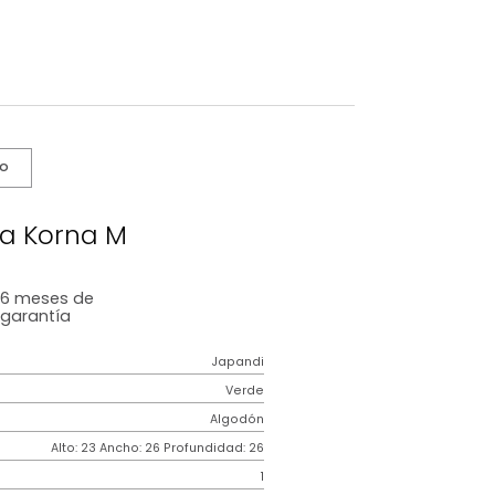
s De Cuidado
Canasta Korna M
6 meses
de
garantía