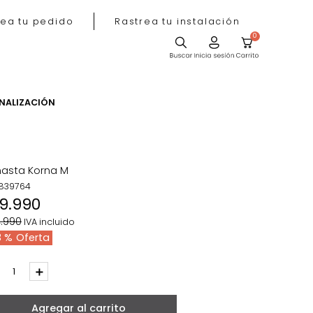
Rastrea tu pedido
Rastrea tu instala
ACIÓN
PERSONALIZACIÓN
Canasta Korna M
REF
:
839764
$
19
.
990
$
34
.
990
IVA incluido
43 %
－
＋