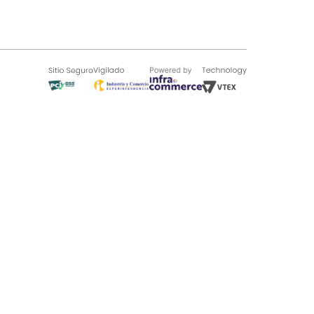
SOBRE TUGÓ
Blog
¿Quieres vender en Tugó?
Quienes Somos
de 