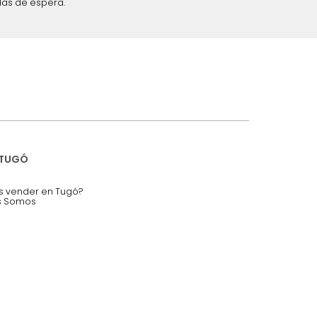
iciones y restricciones en la plataforma de Tugó S.A.S.
mis datos personales.
nstruímos tu proyecto de:
 auditorios, salas de espera.