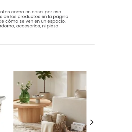
Japandi
Verde
Algodón
m)
Alto: 23 Ancho: 26 Profundidad: 26
1
s que te sientas como en casa, por eso
 fotografías de los productos en la página
perspectiva de cómo se ven en un espacio,
luye ningún adorno, accesorios, ni pieza
o acompañe.
dados