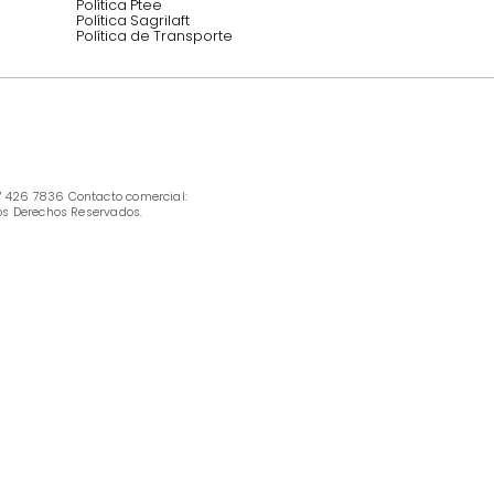
INFORMACIÓN
Ofertas vigentes
Protección al consumidor (SIC)
Términos, condiciones y restricciones para 
productos en Marketplace.
Pago con Addi, términos y condiciones.
Política de tratamiento de datos personales 
Tugó S.A.S
Términos, condiciones y restricciones Tugó 
S.A.S
Instructivo cuidado de muebles
Política de Armado
Cambios y Garantía Tugo 
Servicio al cliente
Preguntas frecuentes
Política Ptee
Política Sagrilaft
Política de Transporte