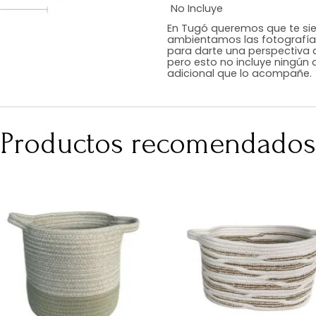
Estilo
Color
Acabado
Medidas (en c
Peso Neto Kg.
No Incluye
En Tugó queremo
ambientamos las
para darte una 
pero esto no inc
adicional que l
Productos recomen