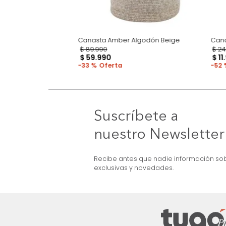
Canasta Amber Algodón Beige
$
89
.
990
$
59
.
990
33 %