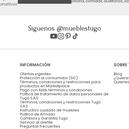
ter
Entiendo y acepto los términos, cond
Acepto, Autorizo el Tratamiento de 
ión sobre ofertas
Asesoramos y co
EMPIEZA TU PROYECTO
oficina, comidas,
Síguenos @mueblestugo