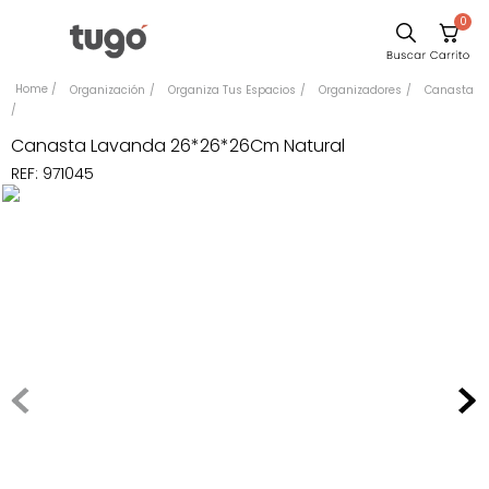
0
Sillas
Organización
Organiza Tus Espacios
Organizadores
Canasta
Comedor
Canasta Lavanda 26*26*26Cm Natural
Escritorio
REF
:
971045
Silla
Sofa
Cuadros
Poltrona
Cama
Mesa Centro
Mesa Noche