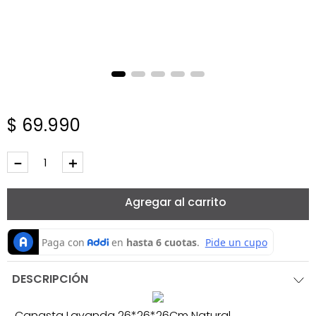
$
69
.
990
－
＋
Agregar al carrito
DESCRIPCIÓN
Canasta Lavanda 26*26*26Cm Natural