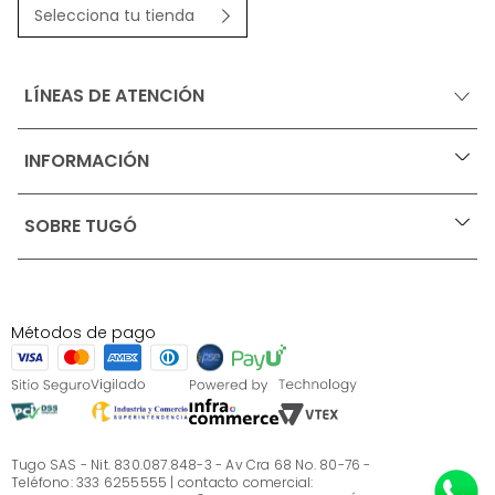
Selecciona tu tienda
LÍNEAS DE ATENCIÓN
INFORMACIÓN
+
Ofertas vigentes
SOBRE TUGÓ
+
Protección al consumidor (SIC)
Términos, condiciones y restricciones para productos 
en Marketplace.
Blog
Pago con Addi, términos y condiciones.
Test de estilos
Política de tratamiento de datos personales de Tugó 
¿Quieres vender en Tugó?
S.A.S
Métodos de pago
Términos, condiciones y restricciones Tugó S.A.S
Instructivo cuidado de muebles
Sé parte de Tugó
¿Quiénes somos?
Servicio al cliente
Preguntas frecuentes
Tugo SAS - Nit. 830.087.848-3 - Av Cra 68 No. 80-76 -
Teléfono: 333 6255555 | contacto comercial: