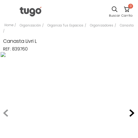
0
Comedor
Organización
Organiza Tus Espacios
Organizadores
Canasta
Escritorio
Canasta Livri L
Sillas
REF
:
839760
Silla
Sofa
Cuadros
Poltrona
Cama
Mesa Centro
Mesa Noche