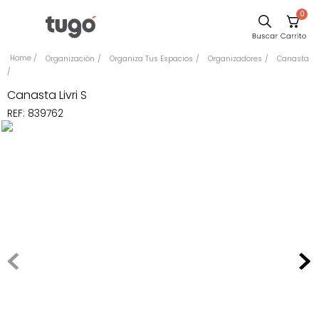
0
Sillas
Organización
Organiza Tus Espacios
Organizadores
Canasta
Comedor
Canasta Livri S
Escritorio
REF
:
839762
Silla
Sofa
Cuadros
Poltrona
Cama
Mesa Centro
Mesa Noche