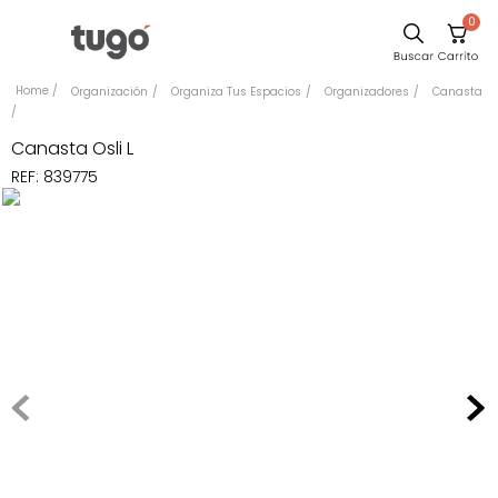
0
Comedor
Organización
Organiza Tus Espacios
Organizadores
Canasta
Escritorio
Canasta Osli L
Sillas
REF
:
839775
Silla
Cuadros
Sofa
Poltrona
Cama
Mesa Centro
Mesa Noche