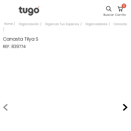
0
Comedor
Organización
Organiza Tus Espacios
Organizadores
Canasta
Escritorio
Canasta Tilya S
Sillas
REF
:
839774
Silla
Cuadros
Sofa
Poltrona
Cama
Mesa Centro
Mesa Noche