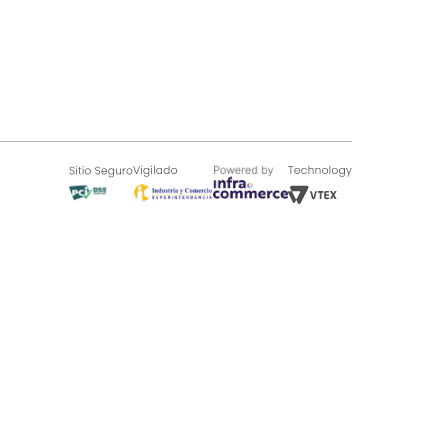
SOBRE TUGÓ
Blog
¿Quieres vender en Tugó?
Quienes Somos
de 