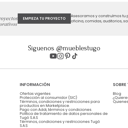
ter
Entiendo y acepto los términos, cond
Acepto, Autorizo el Tratamiento de 
ión sobre ofertas
Asesoramos y co
EMPIEZA TU PROYECTO
oficina, comidas,
Síguenos @mueblestugo