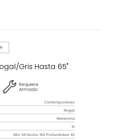
s De Cuidado
 Brent Nogal/Gris Hasta 65"
2 años
de
Requiere
garantía
Armado