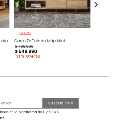
OFERTA
al/Off White Hasta
Carro Tv Toledo Mdp Miel
$
799
.
990
7
$
549
.
990
31 %