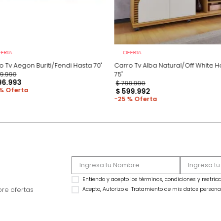
OFERTA
OFERTA
Carro Tv Aegon Buriti/Fendi Hasta 70"
Carro Tv Alba Natur
$
699
.
990
75"
$
496
.
993
$
799
.
990
29 %
$
599
.
992
25 %