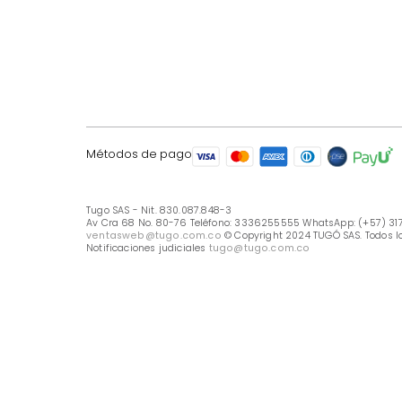
LÍNEA DE ATENCIÓN
Línea Nacional -333 6255555
Whastapp: (+57) 317 426 7836
UBICA TU TIENDA
Selecciona tu tienda