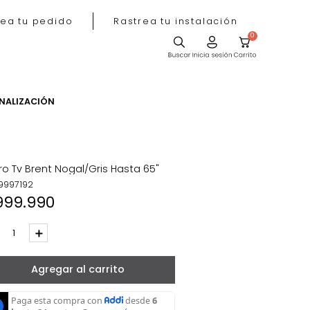
Rastrea tu pedido
Rastrea tu instala
ACIÓN
PERSONALIZACIÓN
Carro Tv Brent Nogal/Gris Hasta 65"
REF
:
9997192
$
999
.
990
－
＋
Agregar al carrito