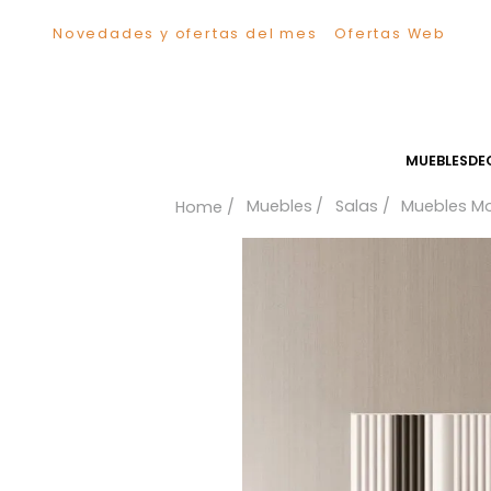
Novedades y ofertas del mes
Ofertas We
TÉRMINOS MÁS BUSCADOS
1
.
Sillas
2
.
Comedor
3
.
Silla
MUEB
4
.
Escritorio
Muebles
Salas
Mueb
5
.
Sofa
6
.
Cuadros
7
.
Poltrona
8
.
Cama
9
.
Mesa Centro
10
.
Mesa Noche