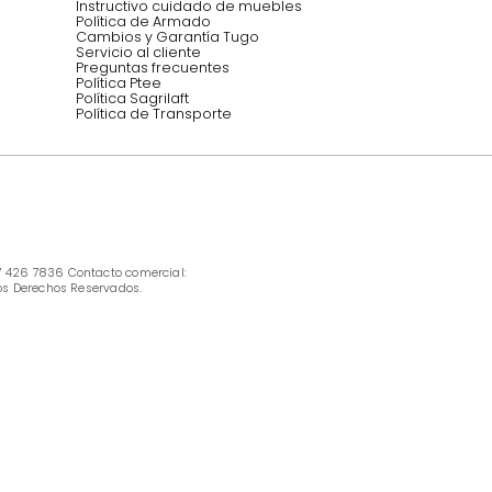
INFORMACIÓN
Ofertas vigentes
Protección al consumidor (SIC)
Términos, condiciones y restricciones para 
productos en Marketplace.
Pago con Addi, términos y condiciones.
Política de tratamiento de datos personales 
Tugó S.A.S
Términos, condiciones y restricciones Tugó 
S.A.S
Instructivo cuidado de muebles
Política de Armado
Cambios y Garantía Tugo 
Servicio al cliente
Preguntas frecuentes
Política Ptee
Política Sagrilaft
Política de Transporte