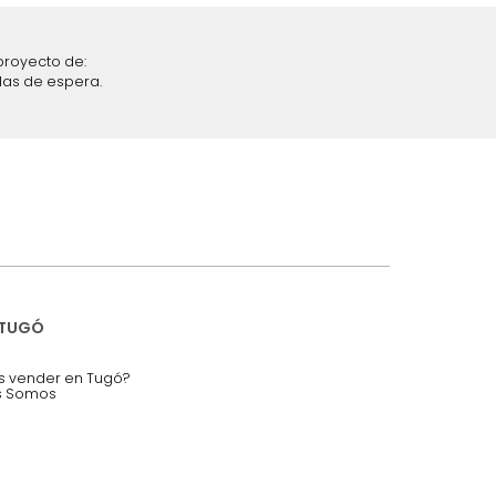
iciones y restricciones en la plataforma de Tugó S.A.S.
mis datos personales.
nstruímos tu proyecto de:
 auditorios, salas de espera.