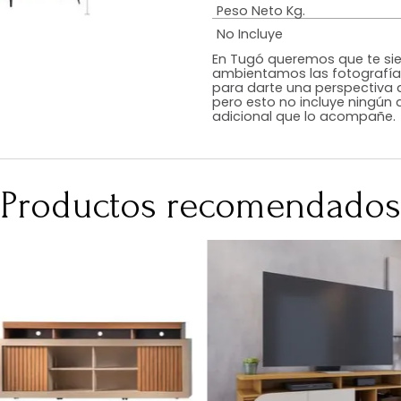
Estilo
Color
Acabado
RequiereArmad
Medidas (en c
Peso Neto Kg.
No Incluye
En Tugó queremo
ambientamos las
para darte una 
pero esto no inc
adicional que l
Productos recomen