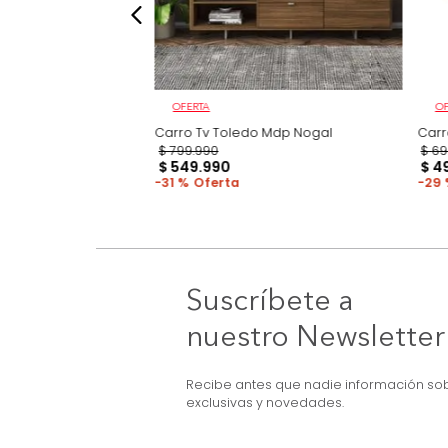
OFERTA
gal/Off White Hasta
Carro Tv Toledo Mdp Nogal
$
799
.
990
$
549
.
990
31 %