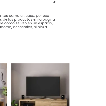
Contemporáneo
Nogal
Melamina
o
Si
m)
Alto: 56 Ancho: 180 Profundidad: 42
45
s que te sientas como en casa, por eso
 fotografías de los productos en la página
perspectiva de cómo se ven en un espacio,
luye ningún adorno, accesorios, ni pieza
o acompañe.
dados