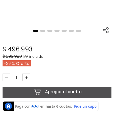
$
496
.
993
$
699
.
990
IVA incluido
29 %
－
＋
Agregar al carrito