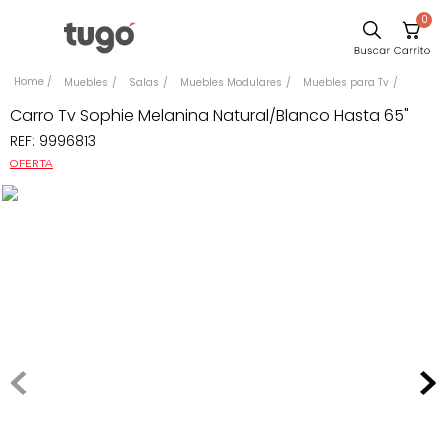
0
Sillas
Muebles
Salas
Muebles Modulares
Muebles para Tv
Comedor
Carro Tv Sophie Melanina Natural/Blanco Hasta 65"
REF
:
9996813
Silla
OFERTA
Escritorio
Sofa
Cuadros
Poltrona
Cama
Mesa Centro
Mesa Noche