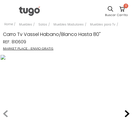
0
Comedor
Muebles
Salas
Muebles Modulares
Muebles para Tv
Escritorio
Carro Tv Vassel Habano/Blanco Hasta 80"
REF
:
810609
Sillas
MARKET PLACE - ENVIO GRATIS
Silla
Sofa
Cuadros
Poltrona
Cama
Mesa Centro
Mesa Noche