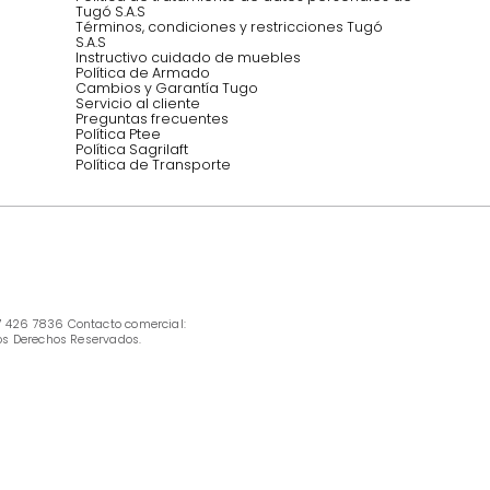
INFORMACIÓN
Ofertas vigentes
Protección al consumidor (SIC)
Términos, condiciones y restricciones para 
productos en Marketplace.
Pago con Addi, términos y condiciones.
Política de tratamiento de datos personales 
Tugó S.A.S
Términos, condiciones y restricciones Tugó 
S.A.S
Instructivo cuidado de muebles
Política de Armado
Cambios y Garantía Tugo 
Servicio al cliente
Preguntas frecuentes
Política Ptee
Política Sagrilaft
Política de Transporte