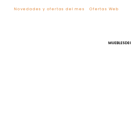
Novedades y ofertas del mes
Ofertas We
TÉRMINOS MÁS BUSCADOS
1
.
Sillas
2
.
Comedor
3
.
Silla
MUEB
4
.
Escritorio
5
.
Sofa
6
.
Cuadros
7
.
Poltrona
8
.
Cama
9
.
Mesa Centro
10
.
Mesa Noche