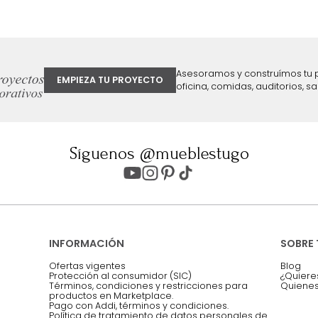
ter
Entiendo y acepto los términos, cond
Acepto, Autorizo el Tratamiento de 
ión sobre ofertas
Asesoramos y co
EMPIEZA TU PROYECTO
oficina, comidas,
Síguenos @mueblestugo