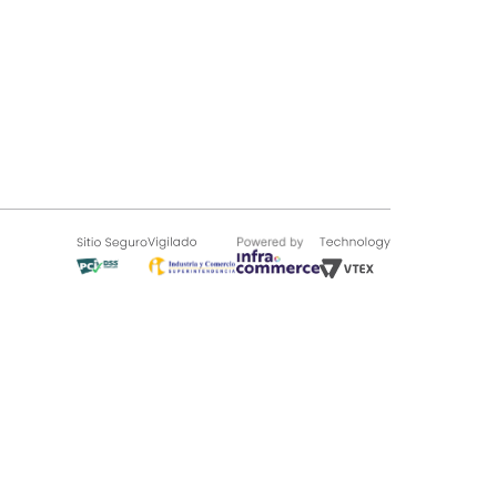
SOBRE TUGÓ
Blog
¿Quieres vender en Tugó?
Quienes Somos
de 