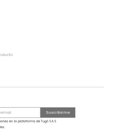
do
 o busca tu producto