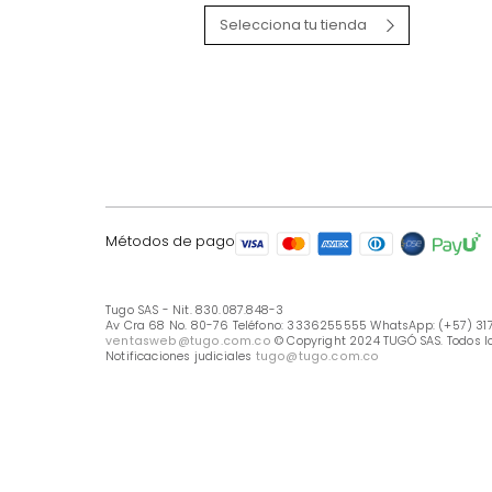
LÍNEA DE ATENCIÓN
Línea Nacional -333 6255555
Whastapp: (+57) 317 426 7836
UBICA TU TIENDA
Selecciona tu tienda
Métodos de pago