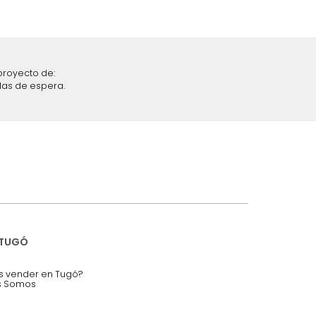
iciones y restricciones en la plataforma de Tugó S.A.S.
mis datos personales.
nstruímos tu proyecto de:
 auditorios, salas de espera.