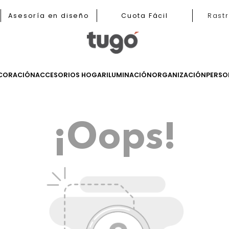
b
Asesoría en diseño
Cuota Fácil
LES
DECORACIÓN
ACCESORIOS HOGAR
ILUMINACIÓN
ORGANIZ
¡Oops!