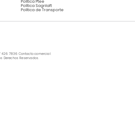
INFORMACIÓN
Ofertas vigentes
Protección al consumidor (SIC)
Términos, condiciones y restricciones para 
productos en Marketplace.
Pago con Addi, términos y condiciones.
Política de tratamiento de datos personales 
Tugó S.A.S
Términos, condiciones y restricciones Tugó 
S.A.S
Instructivo cuidado de muebles
Política de Armado
Cambios y Garantía Tugo 
Servicio al cliente
Preguntas frecuentes
Política Ptee
Política Sagrilaft
Política de Transporte