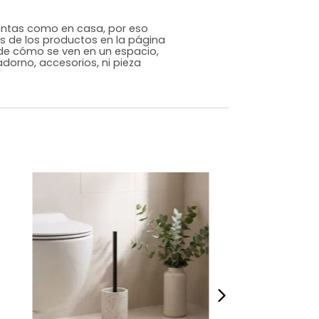
Genérico
Gris
Resina
m)
Alto: 37 Ancho: 10 Profundidad: 10
8
s que te sientas como en casa, por eso
 fotografías de los productos en la página
perspectiva de cómo se ven en un espacio,
luye ningún adorno, accesorios, ni pieza
o acompañe.
dados