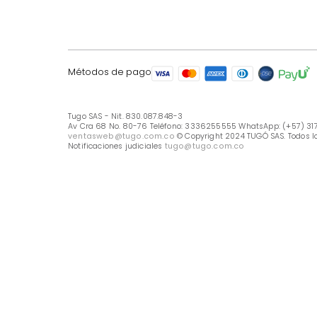
LÍNEA DE ATENCIÓN
Línea Nacional -333 6255555
Whastapp: (+57) 317 426 7836
UBICA TU TIENDA
Selecciona tu tienda
Métodos de pago