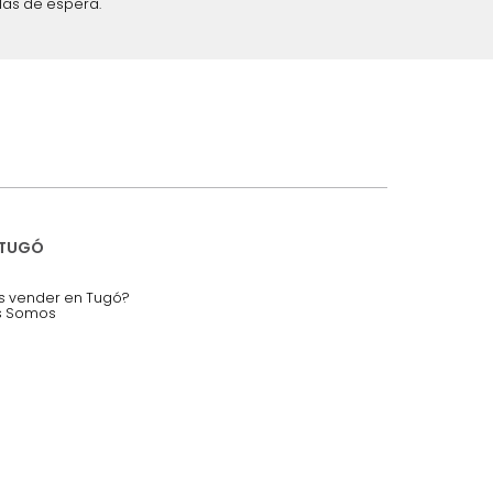
iciones y restricciones en la plataforma de Tugó S.A.S.
mis datos personales.
nstruímos tu proyecto de:
 auditorios, salas de espera.