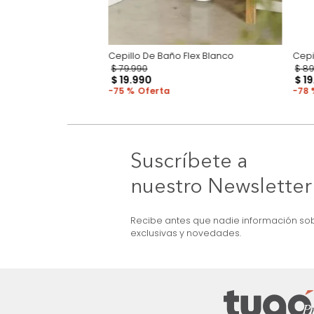
 Vetta Arena
Cepillo De Baño Flex Blanco
$
79
.
990
$
19
.
990
75 %