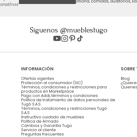
ter
Entiendo y acepto los términos, cond
Acepto, Autorizo el Tratamiento de 
ión sobre ofertas
Asesoramos y co
EMPIEZA TU PROYECTO
oficina, comidas,
Síguenos @mueblestugo