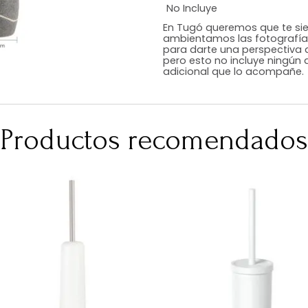
Estilo
Color
Acabado
Medidas (en c
Peso Neto Kg.
No Incluye
En Tugó queremo
ambientamos las
para darte una 
pero esto no inc
adicional que l
Productos recomen