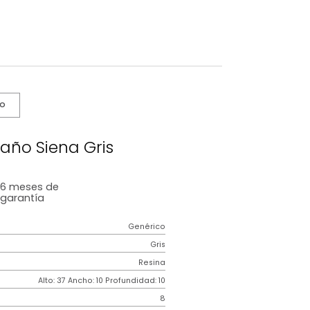
s De Cuidado
llo de Baño Siena Gris
6 meses
de
garantía