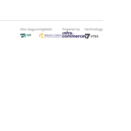
SOBRE TUGÓ
Blog
¿Quieres vender en Tugó?
Quienes Somos
de 