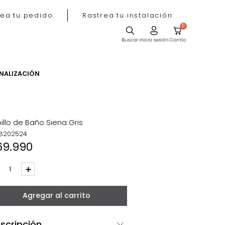
Rastrea tu pedido
Rastrea tu instala
ACIÓN
PERSONALIZACIÓN
Cepillo de Baño Siena Gris
REF
:
8202524
$
69
.
990
－
＋
Agregar al carrito