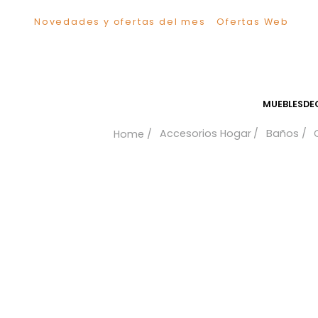
Novedades y ofertas del mes
Ofertas We
TÉRMINOS MÁS BUSCADOS
1
.
Sillas
2
.
Comedor
3
.
Silla
MUEB
4
.
Escritorio
Accesorios Hogar
Bañ
5
.
Sofa
6
.
Cuadros
7
.
Poltrona
8
.
Cama
9
.
Mesa Centro
10
.
Mesa Noche