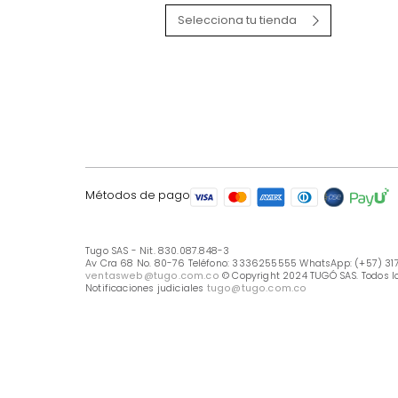
LÍNEA DE ATENCIÓN
Línea Nacional -333 6255555
Whastapp: (+57) 317 426 7836
UBICA TU TIENDA
Selecciona tu tienda
Métodos de pago