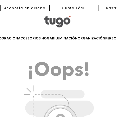
b
Asesoría en diseño
Cuota Fácil
LES
DECORACIÓN
ACCESORIOS HOGAR
ILUMINACIÓN
ORGANIZ
¡Oops!