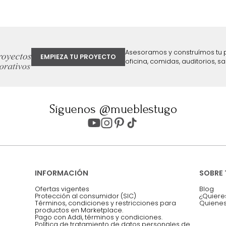
ter
Entiendo y acepto los términos, cond
Acepto, Autorizo el Tratamiento de 
ión sobre ofertas
Asesoramos y co
EMPIEZA TU PROYECTO
oficina, comidas,
Síguenos @mueblestugo