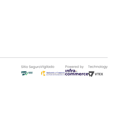
SOBRE TUGÓ
Blog
¿Quieres vender en Tugó?
Quienes Somos
de 