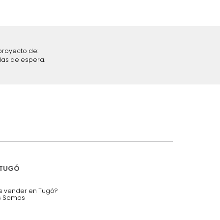
iciones y restricciones en la plataforma de Tugó S.A.S.
mis datos personales.
nstruímos tu proyecto de:
 auditorios, salas de espera.