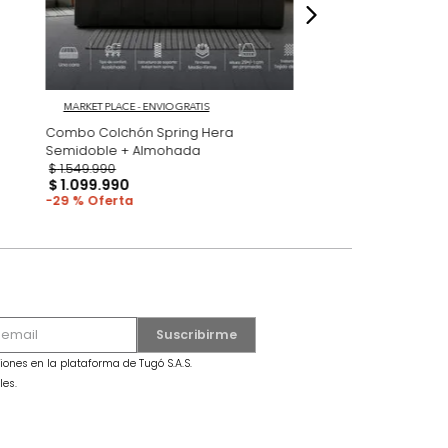
MARKET PLACE - ENVIO GRATIS
al Semi Doble
Combo Colchón Spring Hera
da Gris
Semidoble + Almohada
$
1
.
549
.
990
$
1
.
099
.
990
29 %