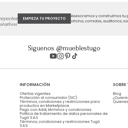
ter
Entiendo y acepto los términos, cond
Acepto, Autorizo el Tratamiento de 
ión sobre ofertas
Asesoramos y co
EMPIEZA TU PROYECTO
oficina, comidas,
Síguenos @mueblestugo