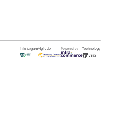
SOBRE TUGÓ
Blog
¿Quieres vender en Tugó?
Quienes Somos
de 