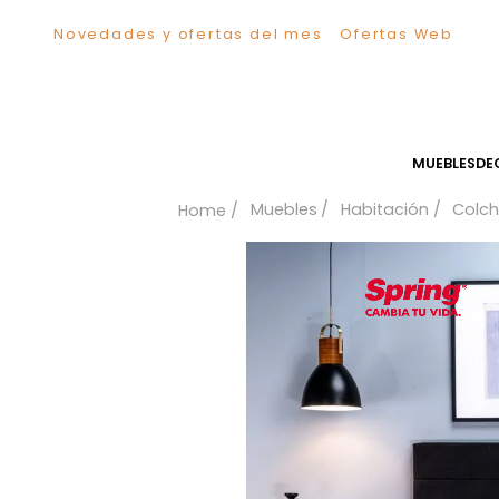
Novedades y ofertas del mes
Ofertas We
TÉRMINOS MÁS BUSCADOS
1
.
Sillas
2
.
Comedor
3
.
Silla
MUEB
4
.
Escritorio
Muebles
Habitación
5
.
Sofa
6
.
Cuadros
7
.
Poltrona
8
.
Cama
9
.
Mesa Centro
10
.
Mesa Noche