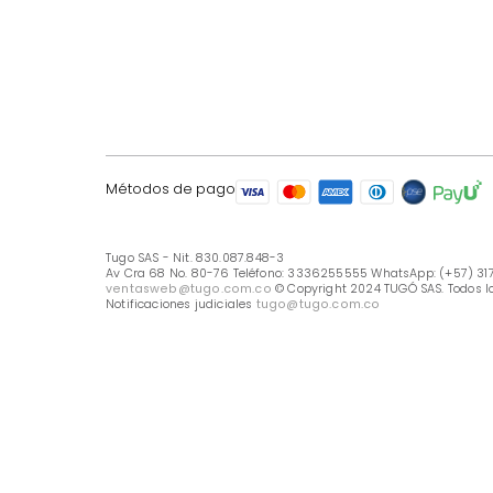
LÍNEA DE ATENCIÓN
Línea Nacional -333 6255555
Whastapp: (+57) 317 426 7836
UBICA TU TIENDA
Selecciona tu tienda