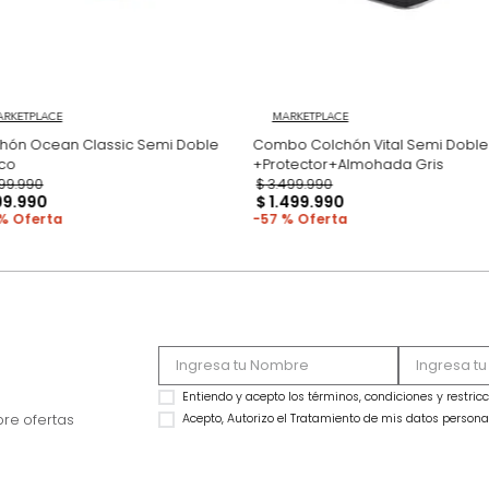
MARKETPLACE
MARKETPLACE
Colchón Ocean Classic Semi Doble
Combo Colchón Vit
Blanco
+Protector+Almoha
$
1
.
499
.
990
$
3
.
499
.
990
$
599
.
990
$
1
.
499
.
990
60 %
57 %