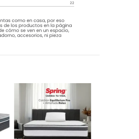
Genérico
Blanco
Tela
o
No
m)
Alto: 24 Ancho: 120 Profundidad: 190
22
s que te sientas como en casa, por eso
 fotografías de los productos en la página
perspectiva de cómo se ven en un espacio,
luye ningún adorno, accesorios, ni pieza
o acompañe.
dados