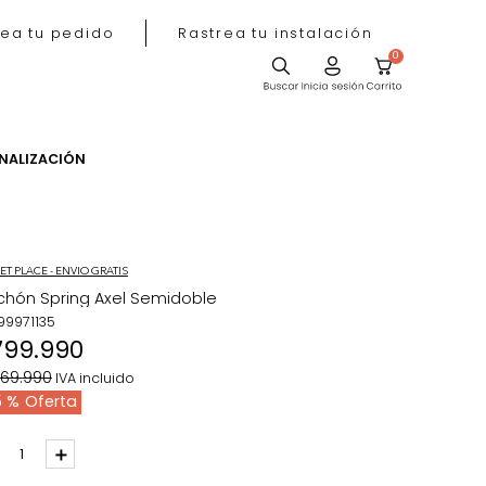
Rastrea tu pedido
Rastrea tu instala
ACIÓN
PERSONALIZACIÓN
MARKET PLACE - ENVIO GRATIS
Colchón Spring Axel Semidoble
REF
:
99971135
$
799
.
990
$
1
.
069
.
990
IVA incluido
25 %