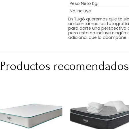
Estilo
Color
Acabado
RequiereArmad
Medidas (en c
Peso Neto Kg.
No Incluye
En Tugó queremo
ambientamos las
para darte una 
pero esto no inc
adicional que l
Productos recomen