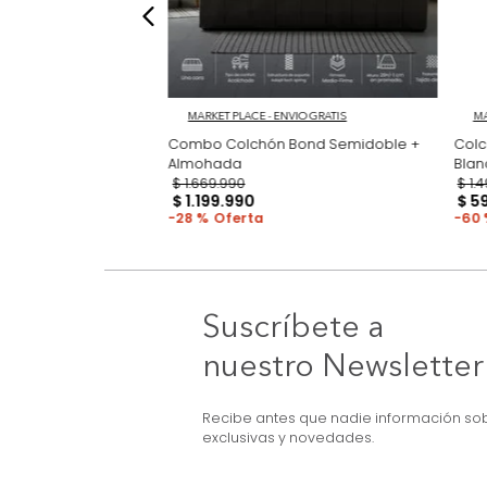
NVIO GRATIS
MARKET PLACE - ENVIO GRATIS
Spring Lea
Combo Colchón Bond Semidoble +
lmohada
Almohada
$
1
.
669
.
990
$
1
.
199
.
990
28 %