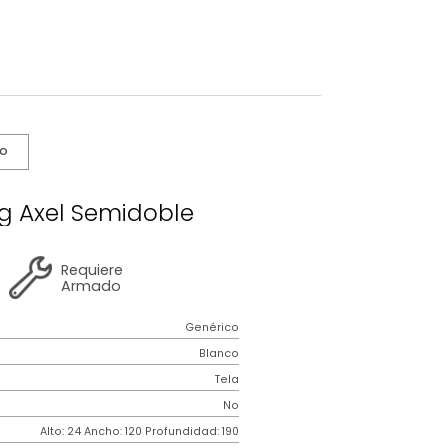
s De Cuidado
n Spring Axel Semidoble
2 años
de
Requiere
garantía
Armado