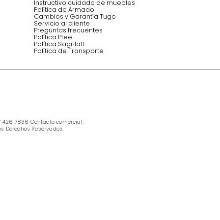
INFORMACIÓN
Ofertas vigentes
Protección al consumidor (SIC)
Términos, condiciones y restricciones para 
productos en Marketplace.
Pago con Addi, términos y condiciones.
Política de tratamiento de datos personales 
Tugó S.A.S
Términos, condiciones y restricciones Tugó 
S.A.S
Instructivo cuidado de muebles
Política de Armado
Cambios y Garantía Tugo 
Servicio al cliente
Preguntas frecuentes
Política Ptee
Política Sagrilaft
Política de Transporte