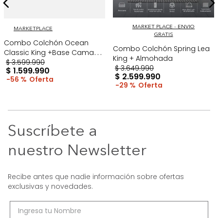
MARKET PLACE - ENVIO
MARKETPLACE
GRATIS
Combo Colchón Ocean
Combo Colchón Spring Lea
Classic King +Base Cama
King + Almohada
Gris
$
3
.
599
.
990
$
3
.
649
.
990
$
1
.
599
.
990
$
2
.
599
.
990
56 %
29 %
Suscríbete a
nuestro Newsletter
Recibe antes que nadie información sobre ofertas
exclusivas y novedades.