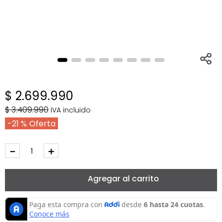
$
2
.
699
.
990
$
3
.
409
.
990
IVA incluido
21 %
－
＋
Agregar al carrito