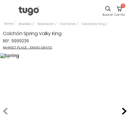
0
Sillas
Muebles
Habitación
Colchones
Colchones King
Comedor
Colchón Spring Valky King
REF
:
9999236
Escritorio
MARKET PLACE - ENVIO GRATIS
Silla
Sofa
Cuadros
Poltrona
Cama
Mesa Centro
Mesa Noche