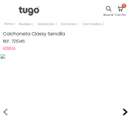
0
Comedor
Muebles
Habitación
Colchones
Colchonetas
Escritorio
Colchoneta Classy Sencilla
REF
:
721045
Sillas
OFERTA
Silla
Sofa
Cuadros
Poltrona
Cama
Mesa Centro
Mesa Noche