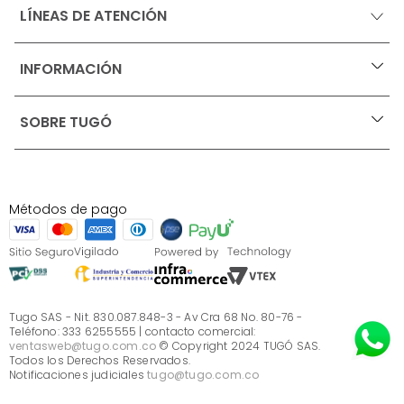
LÍNEAS DE ATENCIÓN
INFORMACIÓN
+
Ofertas vigentes
SOBRE TUGÓ
+
Protección al consumidor (SIC)
Términos, condiciones y restricciones para productos 
en Marketplace.
Blog
Pago con Addi, términos y condiciones.
Test de estilos
Política de tratamiento de datos personales de Tugó 
¿Quieres vender en Tugó?
S.A.S
Métodos de pago
Términos, condiciones y restricciones Tugó S.A.S
Instructivo cuidado de muebles
Sé parte de Tugó
¿Quiénes somos?
Servicio al cliente
Preguntas frecuentes
Tugo SAS - Nit. 830.087.848-3 - Av Cra 68 No. 80-76 -
Teléfono: 333 6255555 | contacto comercial:
ventasweb@tugo.com.co
© Copyright 2024 TUGÓ SAS.
Todos los Derechos Reservados.
Notificaciones judiciales
tugo@tugo.com.co