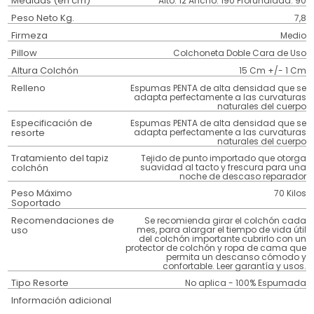
Medidas (en cm)
Alto: 12 Ancho: 190 Profundidad: 90
Peso Neto Kg.
7,8
Firmeza
Medio
Pillow
Colchoneta Doble Cara de Uso
Altura Colchón
15 Cm +/- 1 Cm
Relleno
Espumas PENTA de alta densidad que se
adapta perfectamente a las curvaturas
naturales del cuerpo
Especificación de
Espumas PENTA de alta densidad que se
resorte
adapta perfectamente a las curvaturas
naturales del cuerpo
Tratamiento del tapiz
Tejido de punto importado que otorga
colchón
suavidad al tacto y frescura para una
noche de descaso reparador
Peso Máximo
70 Kilos
Soportado
Recomendaciones de
Se recomienda girar el colchón cada
uso
mes, para alargar el tiempo de vida útil
del colchón importante cubrirlo con un
protector de colchón y ropa de cama que
permita un descanso cómodo y
confortable. Leer garantía y usos.
Tipo Resorte
No aplica - 100% Espumada
Información adicional