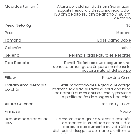
Medidas (en cm)
Altura del colchon de 28 cm Garantizan
soporte frescura y descanso reparador.
130 cm de alto 140 cm de ancho y 190 cm
de fondo
Peso Neto Kg.
36
Pata
Madera
Tamaño
Base Cama Doble
Colchón
Incluir
Relleno
Relleno: Fibras Naturales, Resortes
Tipo Resorte
Bonell. Bicónicos que aseguran una
correcta amortiguación para mantener la
postura natural del cuerpo
Pillow
Pillow Una Cara
Tratamiento del tapiz
Textil importado de Bélgica que otorga
colchón
mayor suavidad al tacto cuenta con hilos
de Bambú que es antibacterial y previene
la proliferación de hongos y bacterias
Altura Colchón
28 Cm +/- 1 Cm
Firmeza
Medio
Recomendaciones de
Se recomienda girar o voltear el colchón
uso
de manera intercalada entre sus dos
caras, lo que aumenta su vida útil al
distribuir el desgaste de manera uniforme.