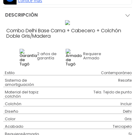
DESCRIPCIÓN
Combo Delhi Base Cama + Cabecero + Colchón
Doble Gris/Madera
2 años
de
Requiere
garantía
Armado
Estilo
Contemporáneo
Sistema de
Resorte
amortiguación
Material del tapiz
Tela. Tejido de punto
colchón
Colchón
Incluir
Diseño
Delhi
Color
Gris
Acabado
Terciopelo
RequiereArmado
Si