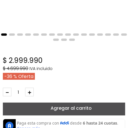
$
2
.
999
.
990
$
4
.
699
.
990
IVA incluido
36 %
－
＋
Agregar al carrito