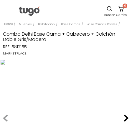
0
Sillas
Muebles
Habitación
Base Camas
Base Camas Dobles
Comedor
Combo Delhi Base Cama + Cabecero + Colchón
Doble Gris/Madera
Escritorio
REF
:
5812155
Silla
MARKETPLACE
Sofa
Cuadros
Poltrona
Cama
Mesa Centro
Mesa Noche