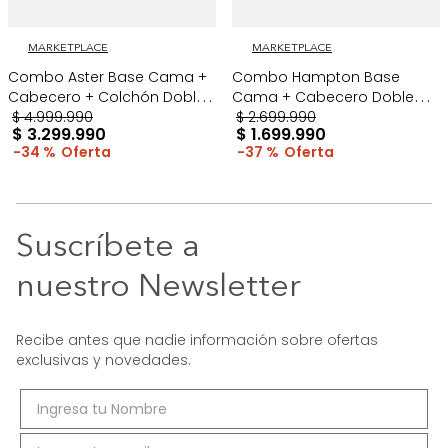
MARKETPLACE
MARKETPLACE
Combo Aster Base Cama +
Combo Hampton Base
Cabecero + Colchón Doble
Cama + Cabecero Doble
Taupe/Madera
$
4
.
999
.
990
Taupe/Cromo
$
2
.
699
.
990
$
3
.
299
.
990
$
1
.
699
.
990
34 %
37 %
Suscríbete a
nuestro Newsletter
Recibe antes que nadie información sobre ofertas
exclusivas y novedades.