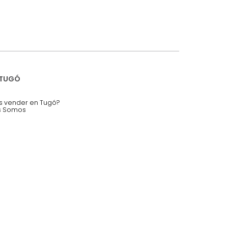
iciones y restricciones en la plataforma de Tugó S.A.S.
mis datos personales.
nstruímos tu proyecto de:
 auditorios, salas de espera.