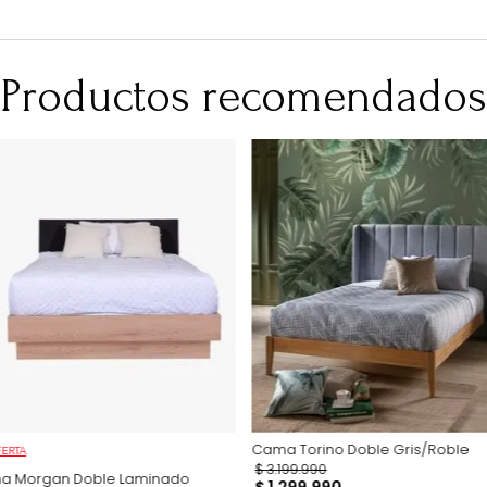
estructura inte
Información adi
Después de su c
para verificaci
No Incluye
No incluye adorn
imágenes son so
producto.
Productos recomen