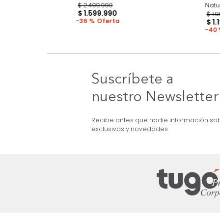
OFERTA
ma + Colchón Doble
Cama Barbara Doble Beige
$
2
.
499
.
990
$
1
.
599
.
990
36 %
Suscríbete a