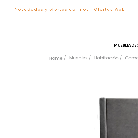
Novedades y ofertas del mes
Ofertas We
TÉRMINOS MÁS BUSCADOS
1
.
Sillas
2
.
Comedor
3
.
Silla
MUEB
4
.
Escritorio
Muebles
Habitación
5
.
Sofa
6
.
Cuadros
7
.
Poltrona
8
.
Cama
9
.
Mesa Centro
10
.
Mesa Noche