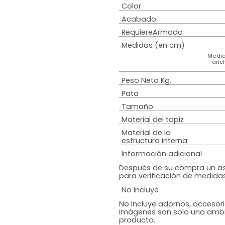
Estilo
Colchón
Diseño
Color
Acabado
RequiereArmad
Medidas (en c
Peso Neto Kg.
Pata
Tamaño
Material del tap
Material de la