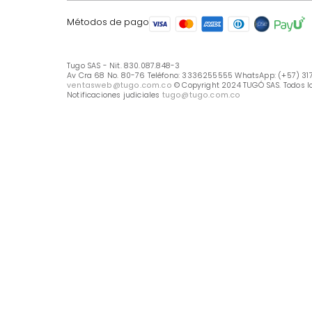
LÍNEA DE ATENCIÓN
Línea Nacional -333 6255555
Whastapp: (+57) 317 426 7836
UBICA TU TIENDA
Selecciona tu tienda
Métodos de pago