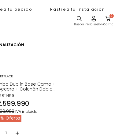
Rastrea tu pedido
Rastrea tu instala
ACIÓN
PERSONALIZACIÓN
MARKETPLACE
Combo Dublín Base Cama +
Cabecero + Colchón Doble
Gris/Madera
REF
:
5811459
$
2
.
599
.
990
$
3
.
199
.
990
IVA incluido
19 %