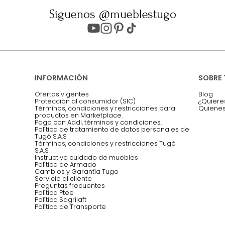
ter
Entiendo y acepto los términos, cond
Acepto, Autorizo el Tratamiento de 
ión sobre ofertas
Asesoramos y co
EMPIEZA TU PROYECTO
oficina, comidas,
Síguenos @mueblestugo