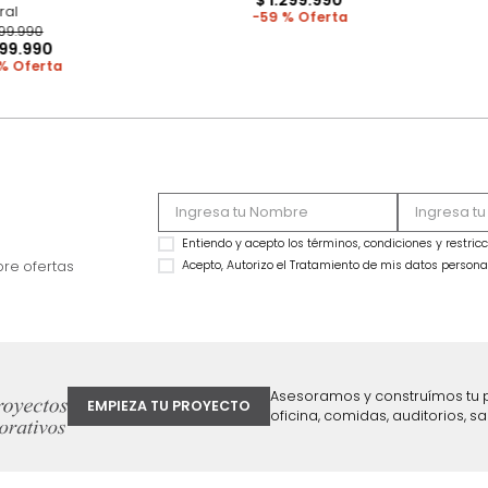
Cama Torino Doble
OFERTA
$
3
.
199
.
990
Cama Morgan Doble Laminado
$
1
.
299
.
990
Natural
59 %
$
1
.
999
.
990
$
1
.
199
.
990
40 %