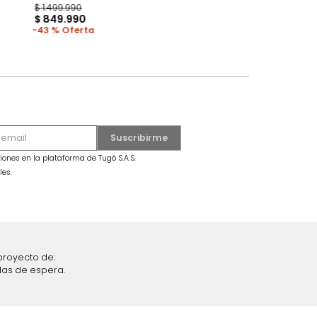
 Gris/Roble
MARKET PLACE - ENVIO GRATIS
Cama Vance Doble Milan
$
1
.
499
.
990
$
849
.
990
43 %