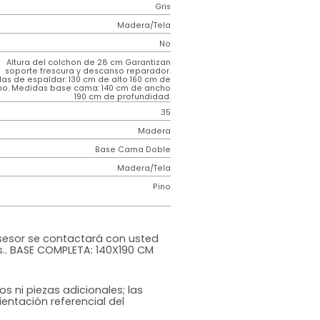
2 años
de
Requiere
garantía
Armado
Contemporáneo
Incluir
Dublin
Gris
Madera/Tela
o
No
m)
Altura del colchon de 28 cm Garantizan
soporte frescura y descanso reparador.
Medidas de espaldar: 130 cm de alto 160 cm de
ancho. Medidas base cama: 140 cm de ancho
190 cm de profundidad.
35
Madera
Base Cama Doble
iz
Madera/Tela
Pino