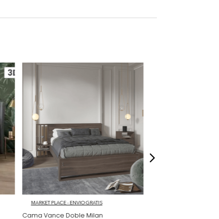
rna
cional
ompra un asesor se contactará con usted
ón de medidas.. BASE COMPLETA: 140X190 CM
os, accesorios ni piezas adicionales; las
lo una ambientación referencial del
dados