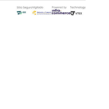
SOBRE TUGÓ
Blog
¿Quieres vender en Tugó?
Quienes Somos
de 