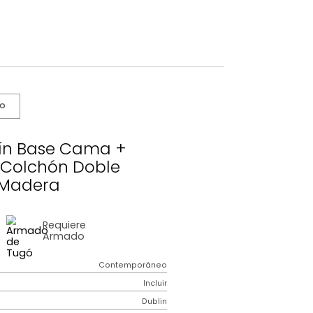
s De Cuidado
o Dublín Base Cama +
cero + Colchón Doble
Gris/Madera