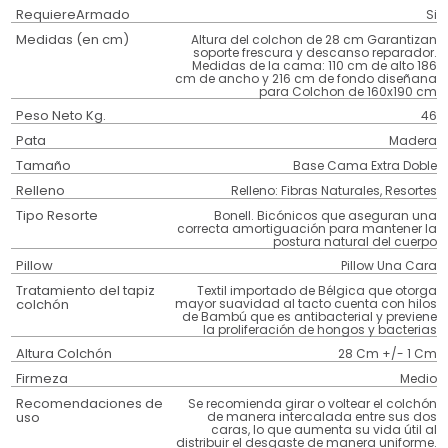
RequiereArmado
Si
Medidas (en cm)
Altura del colchon de 28 cm Garantizan
soporte frescura y descanso reparador.
Medidas de la cama: 110 cm de alto 186
cm de ancho y 216 cm de fondo diseñana
para Colchon de 160x190 cm
Peso Neto Kg.
46
Pata
Madera
Tamaño
Base Cama Extra Doble
Relleno
Relleno: Fibras Naturales, Resortes
Tipo Resorte
Bonell. Bicónicos que aseguran una
correcta amortiguación para mantener la
postura natural del cuerpo
Pillow
Pillow Una Cara
Tratamiento del tapiz
Textil importado de Bélgica que otorga
colchón
mayor suavidad al tacto cuenta con hilos
de Bambú que es antibacterial y previene
la proliferación de hongos y bacterias
Altura Colchón
28 Cm +/- 1 Cm
Firmeza
Medio
Recomendaciones de
Se recomienda girar o voltear el colchón
uso
de manera intercalada entre sus dos
caras, lo que aumenta su vida útil al
distribuir el desgaste de manera uniforme.