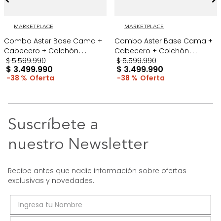
MARKETPLACE
MARKETPLACE
Combo Aster Base Cama +
Combo Aster Base Cama +
Cabecero + Colchón
Cabecero + Colchón
ExtraDoble Gris/Madera
$
5
.
599
.
990
ExtraDoble Taupe/Cromo
$
5
.
599
.
990
$
3
.
499
.
990
$
3
.
499
.
990
38 %
38 %
Suscríbete a
nuestro Newsletter
Recibe antes que nadie información sobre ofertas
exclusivas y novedades.