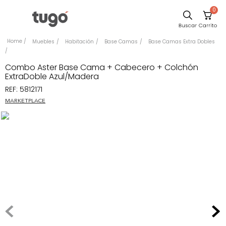
0
Sillas
Muebles
Habitación
Base Camas
Base Camas Extra Dobles
Comedor
Combo Aster Base Cama + Cabecero + Colchón
Escritorio
ExtraDoble Azul/Madera
REF
:
5812171
Silla
MARKETPLACE
Sofa
Cuadros
Poltrona
Cama
Mesa Centro
Mesa Noche