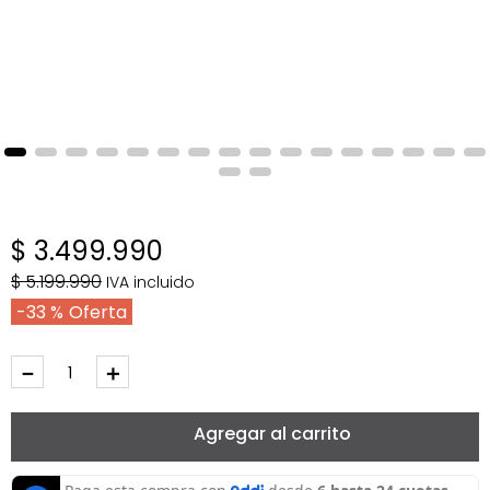
$
3
.
499
.
990
$
5
.
199
.
990
IVA incluido
33 %
－
＋
Agregar al carrito