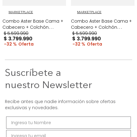
MARKETPLACE
MARKETPLACE
Combo Aster Base Cama +
Combo Aster Base Cama +
Cabecero + Colchón
Cabecero + Colchón
ExtraDoble Gris/Madera
$
5
.
599
.
990
ExtraDoble Taupe/Cromo
$
5
.
599
.
990
$
3
.
799
.
990
$
3
.
799
.
990
32 %
32 %
Suscríbete a
nuestro Newsletter
Recibe antes que nadie información sobre ofertas
exclusivas y novedades.