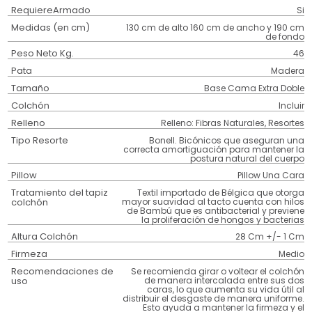
RequiereArmado
Si
Medidas (en cm)
130 cm de alto 160 cm de ancho y 190 cm
de fondo
Peso Neto Kg.
46
Pata
Madera
Tamaño
Base Cama Extra Doble
Colchón
Incluir
Relleno
Relleno: Fibras Naturales, Resortes
Tipo Resorte
Bonell. Bicónicos que aseguran una
correcta amortiguación para mantener la
postura natural del cuerpo
Pillow
Pillow Una Cara
Tratamiento del tapiz
Textil importado de Bélgica que otorga
colchón
mayor suavidad al tacto cuenta con hilos
de Bambú que es antibacterial y previene
la proliferación de hongos y bacterias
Altura Colchón
28 Cm +/- 1 Cm
Firmeza
Medio
Recomendaciones de
Se recomienda girar o voltear el colchón
uso
de manera intercalada entre sus dos
caras, lo que aumenta su vida útil al
distribuir el desgaste de manera uniforme.
Esto ayuda a mantener la firmeza y el