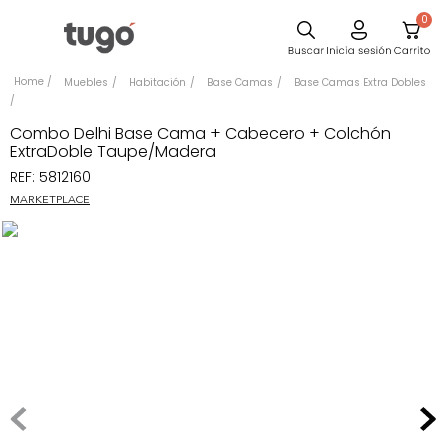
0
Comedor
Muebles
Habitación
Base Camas
Base Camas Extra Dobles
Escritorio
Combo Delhi Base Cama + Cabecero + Colchón
Sillas
ExtraDoble Taupe/Madera
REF
:
5812160
Silla
MARKETPLACE
Cuadros
Sofa
Poltrona
Cama
Mesa Centro
Mesa Noche