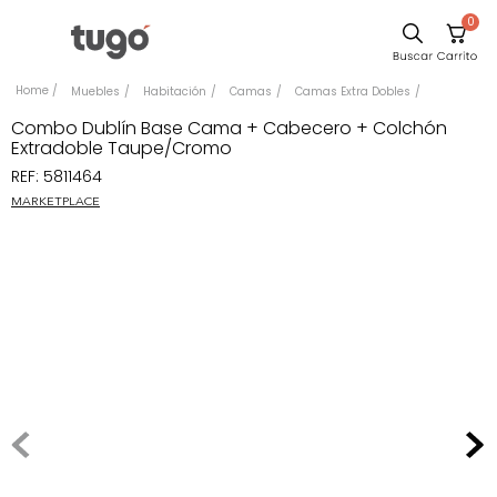
0
Sillas
Muebles
Habitación
Camas
Camas Extra Dobles
Comedor
Combo Dublín Base Cama + Cabecero + Colchón
Extradoble Taupe/Cromo
Escritorio
REF
:
5811464
Silla
MARKETPLACE
Sofa
Cuadros
Poltrona
Cama
Mesa Centro
Mesa Noche