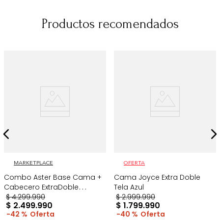
Productos recomendados
MARKETPLACE
OFERTA
Combo Aster Base Cama +
Cama Joyce Extra Doble
Cabecero ExtraDoble
Tela Azul
Taupe/Madera
$
4
.
299
.
990
$
2
.
999
.
990
$
2
.
499
.
990
$
1
.
799
.
990
42 %
40 %