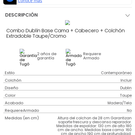
DESCRIPCIÓN
Combo Dublín Base Cama + Cabecero + Colchón
Extradoble Taupe/Cromo
2 años
de
Requiere
garantía
Armado
Estilo
Contemporáneo
Colchón
Incluir
Diseño
Dublin
Color
Taupe
Acabado
Madera/Tela
RequiereArmado
No
Medidas (en cm)
Altura del colchon de 28 cm Garantizan
soporte frescura y descanso reparador.
Medidas de espaldar: 130 cm de alto 180
cm de ancho. Medidas base cama: 160
cm de ancho 190 cm de profundidad.