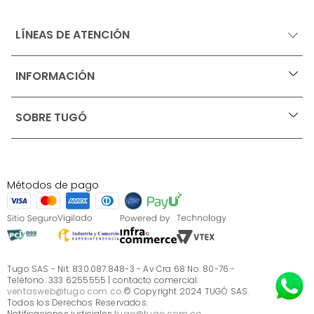
LÍNEAS DE ATENCIÓN
INFORMACIÓN
+
Ofertas vigentes
SOBRE TUGÓ
+
Protección al consumidor (SIC)
Términos, condiciones y restricciones para productos 
en Marketplace.
Blog
Pago con Addi, términos y condiciones.
Test de estilos
Política de tratamiento de datos personales de Tugó 
¿Quieres vender en Tugó?
S.A.S
Métodos de pago
Términos, condiciones y restricciones Tugó S.A.S
Instructivo cuidado de muebles
Sé parte de Tugó
¿Quiénes somos?
Servicio al cliente
Preguntas frecuentes
Tugo SAS - Nit. 830.087.848-3 - Av Cra 68 No. 80-76 -
Teléfono: 333 6255555 | contacto comercial:
ventasweb@tugo.com.co
© Copyright 2024 TUGÓ SAS.
Todos los Derechos Reservados.
Notificaciones judiciales
tugo@tugo.com.co