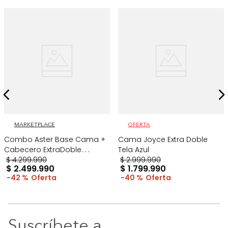
MARKETPLACE
OFERTA
Combo Aster Base Cama +
Cama Joyce Extra Doble
Cabecero ExtraDoble
Tela Azul
Taupe/Madera
$
4
.
299
.
990
$
2
.
999
.
990
$
2
.
499
.
990
$
1
.
799
.
990
42 %
40 %
Suscríbete a