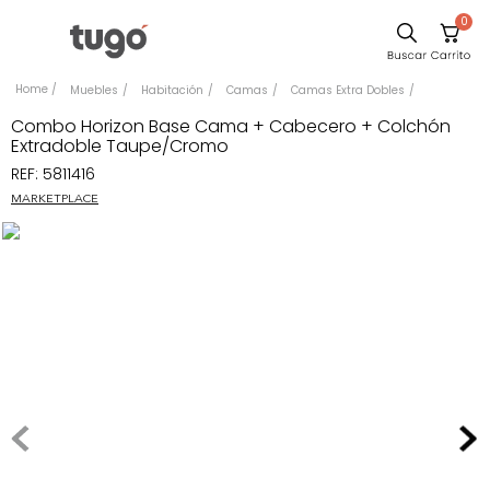
0
Sillas
Muebles
Habitación
Camas
Camas Extra Dobles
Comedor
Combo Horizon Base Cama + Cabecero + Colchón
Extradoble Taupe/Cromo
Escritorio
REF
:
5811416
Silla
MARKETPLACE
Sofa
Cuadros
Poltrona
Cama
Mesa Centro
Mesa Noche