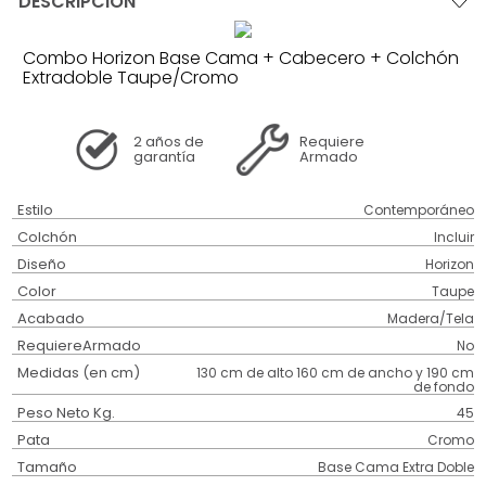
DESCRIPCIÓN
Combo Horizon Base Cama + Cabecero + Colchón
Extradoble Taupe/Cromo
2 años
de
Requiere
garantía
Armado
Estilo
Contemporáneo
Colchón
Incluir
Diseño
Horizon
Color
Taupe
Acabado
Madera/Tela
RequiereArmado
No
Medidas (en cm)
130 cm de alto 160 cm de ancho y 190 cm
de fondo
Peso Neto Kg.
45
Pata
Cromo
Tamaño
Base Cama Extra Doble