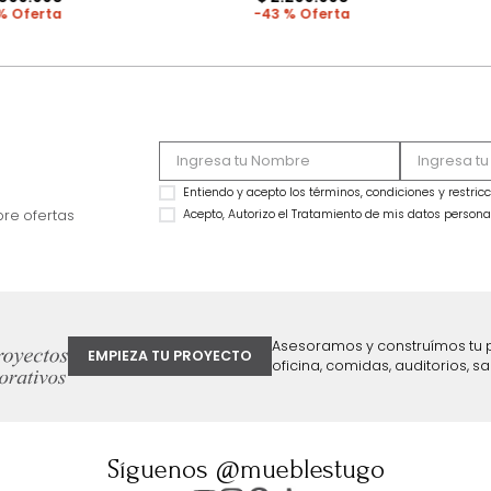
MARKETPLACE
MARKETPLACE
Combo Delhi Basecama + Cabecero
Combo Monaco Ba
King Grafito
Cabecero King Gris
$
2
.
799
.
990
$
3
.
999
.
990
$
2
.
099
.
990
$
2
.
299
.
990
25 %
43 %
ter
Entiendo y acepto los términos, cond