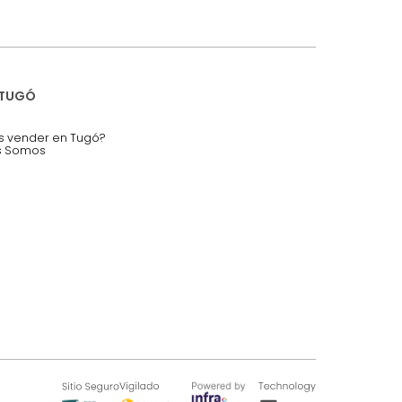
mis datos personales.
nstruímos tu proyecto de:
 auditorios, salas de espera.
SOBRE TUGÓ