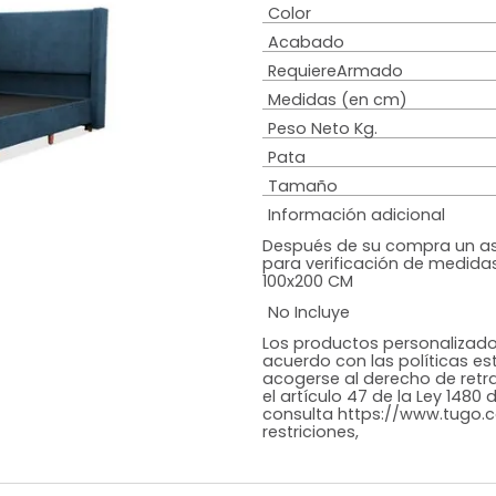
Estilo
Colchón
Diseño
Color
Acabado
RequiereArmad
Medidas (en c
Peso Neto Kg.
Pata
Tamaño
Información adi
Después de su c
para verificació
100x200 CM