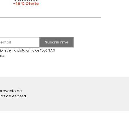
MARKETPLACE
secama +
Combo Fiora Cama + Colchón King
Taupe/Madera
$
6
.
299
.
990
$
3
.
399
.
990
46 %
iciones y restricciones en la plataforma de Tugó S.A.S.