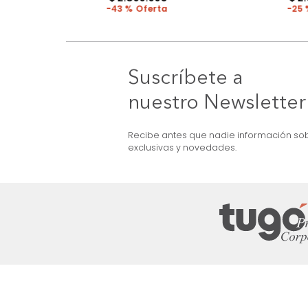
MARKETPLACE
ma + Colchón King
Combo Aster Base Cama +
Cabecero King Taupe/Madera
$
5
.
099
.
990
$
2
.
899
.
990
43 %
Suscríbete a
nuestro Newslet