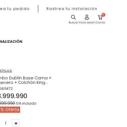
Rastrea tu pedido
Rastrea tu instala
ACIÓN
PERSONALIZACIÓN
MARKETPLACE
Combo Dublín Base Cama +
Cabecero + Colchón King
Azul/Madera
REF
:
5811472
$
3
.
999
.
990
$
4
.
699
.
990
IVA incluido
15 %