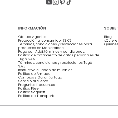
Acepto, Autorizo el Tratamiento de 
ión sobre ofertas
Asesoramos y co
EMPIEZA TU PROYECTO
oficina, comidas,
Síguenos @mueblestugo
INFORMACIÓN