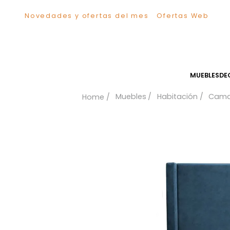
Novedades y ofertas del mes
Ofertas We
TÉRMINOS MÁS BUSCADOS
1
.
Sillas
2
.
Comedor
3
.
Escritorio
MUEB
4
.
Silla
Muebles
Habitación
5
.
Sofa
6
.
Cuadros
7
.
Poltrona
8
.
Cama
9
.
Mesa Centro
10
.
Mesa Noche