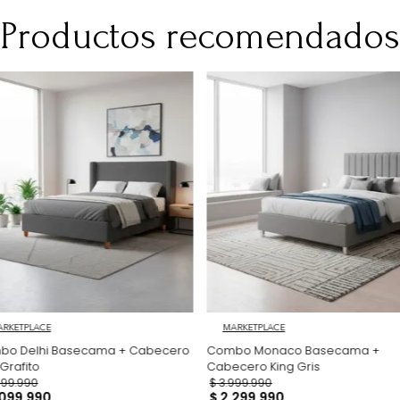
No Incluye
Los productos p
acuerdo con las 
acogerse al der
el artículo 47 de
consulta https:
restriciones,
Productos recomen