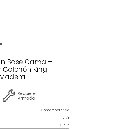
s De Cuidado
o Dublín Base Cama +
ecero + Colchón King
Azul/Madera