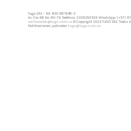
Línea Nacional -333 6255555
Whastapp: (+57) 317 426 7836
UBICA TU TIENDA
Selecciona tu tienda
Métodos de pago
Tugo SAS - Nit. 830.087.848-3
Av Cra 68 No. 80-76 Teléfono: 3336255555 WhatsApp: (
ventasweb@tugo.com.co
© Copyright 2024 TUGÓ SAS.
Notificaciones judiciales
tugo@tugo.com.co