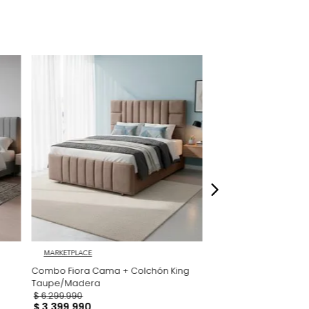
ersonalizados no tendrán cambio de
políticas establecidas en tugo.co, ni podrán
echo de retracto de compra de acuerdo con
 la Ley 1480 de 2011. Para mayor información,
//www.tugo.co/terminos-condiciones-
dados