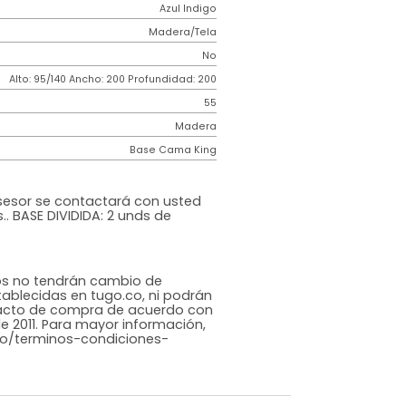
2 años
de
Requiere
garantía
Armado
Contemporáneo
Incluir
Dublin
Azul Indigo
Madera/Tela
o
No
m)
Alto: 95/140 Ancho: 200 Profundidad: 200
55
Madera
Base Cama King
cional
ompra un asesor se contactará con usted
n de medidas.. BASE DIVIDIDA: 2 unds de