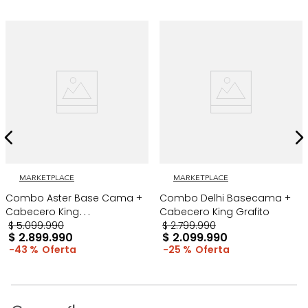
MARKETPLACE
MARKETPLACE
Combo Aster Base Cama +
Combo Delhi Basecama +
Cabecero King
Cabecero King Grafito
Taupe/Madera
$
5
.
099
.
990
$
2
.
799
.
990
$
2
.
899
.
990
$
2
.
099
.
990
43 %
25 %