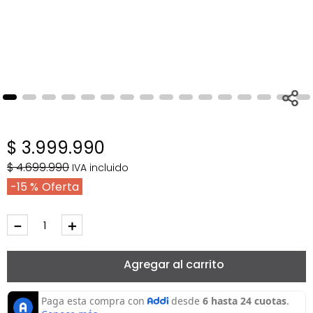
$
3
.
999
.
990
$
4
.
699
.
990
IVA incluido
15 %
－
＋
Agregar al carrito