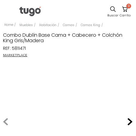
0
Sillas
Muebles
Habitación
Camas
Camas King
Comedor
Combo Dublín Base Cama + Cabecero + Colchón
King Gris/Madera
Silla
REF
:
5811471
Escritorio
MARKETPLACE
Sofa
Cuadros
Poltrona
Cama
Mesa Centro
Mesa Noche