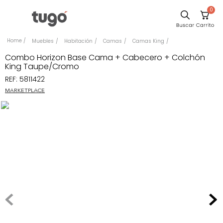
0
Sillas
Muebles
Habitación
Camas
Camas King
Comedor
Combo Horizon Base Cama + Cabecero + Colchón
King Taupe/Cromo
Silla
REF
:
5811422
Escritorio
MARKETPLACE
Sofa
Cuadros
Poltrona
Cama
Mesa Centro
Mesa Noche