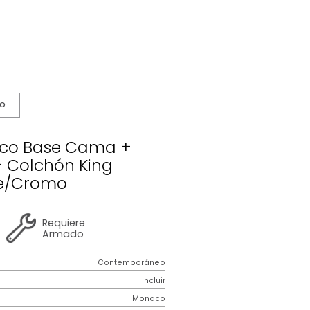
s De Cuidado
o Mónaco Base Cama +
ecero + Colchón King
Taupe/Cromo