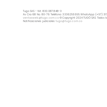
Línea Nacional -333 6255555
Whastapp: (+57) 317 426 7836
UBICA TU TIENDA
Selecciona tu tienda
Métodos de pago
Tugo SAS - Nit. 830.087.848-3
Av Cra 68 No. 80-76 Teléfono: 3336255555 WhatsApp: (
ventasweb@tugo.com.co
© Copyright 2024 TUGÓ SAS.
Notificaciones judiciales
tugo@tugo.com.co