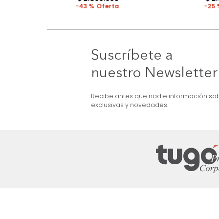
MARKETPLACE
ma + Colchón King
Combo Aster Base Cama +
Cabecero King Taupe/Madera
$
5
.
099
.
990
$
2
.
899
.
990
43 %
Suscríbete a
nuestro Newslet