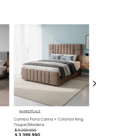
ersonalizados no tendrán cambio de
políticas establecidas en tugo.co, ni podrán
echo de retracto de compra de acuerdo con
 la Ley 1480 de 2011. Para mayor información,
//www.tugo.co/terminos-condiciones-
dados