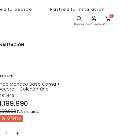
Rastrea tu pedido
Rastrea tu instala
ACIÓN
PERSONALIZACIÓN
MARKETPLACE
Combo Mónaco Base Cama +
Cabecero + Colchón King
Taupe/Cromo
REF
:
5811446
$
4
.
199
.
990
$
6
.
699
.
990
IVA incluido
37 %