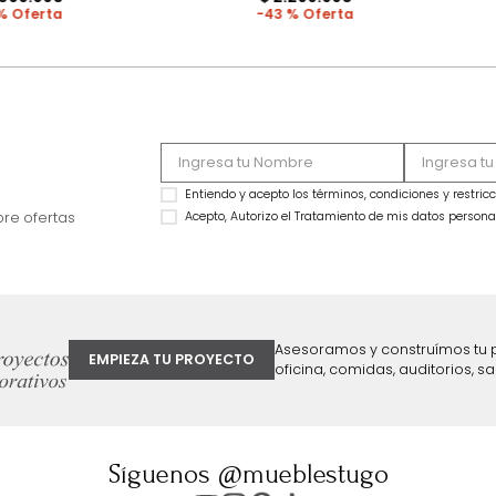
MARKETPLACE
MARKETPLACE
Combo Delhi Basecama + Cabecero
Combo Monaco Ba
King Grafito
Cabecero King Gris
$
2
.
799
.
990
$
3
.
999
.
990
$
2
.
099
.
990
$
2
.
299
.
990
25 %
43 %
ter
Entiendo y acepto los términos, cond