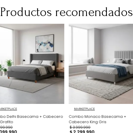
No Incluye
Los productos p
acuerdo con las 
acogerse al der
el artículo 47 de
consulta https:
restriciones,
Productos recomen