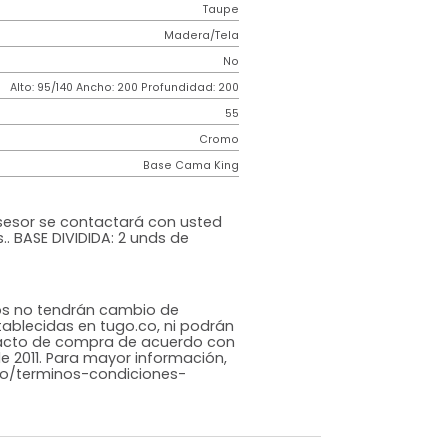
2 años
de
Requiere
garantía
Armado
Contemporáneo
Incluir
Monaco
Taupe
Madera/Tela
o
No
m)
Alto: 95/140 Ancho: 200 Profundidad: 200
55
Cromo
Base Cama King
cional
ompra un asesor se contactará con usted
n de medidas.. BASE DIVIDIDA: 2 unds de