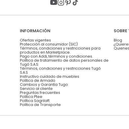
Acepto, Autorizo el Tratamiento de 
ión sobre ofertas
Asesoramos y co
EMPIEZA TU PROYECTO
oficina, comidas,
Síguenos @mueblestugo
INFORMACIÓN