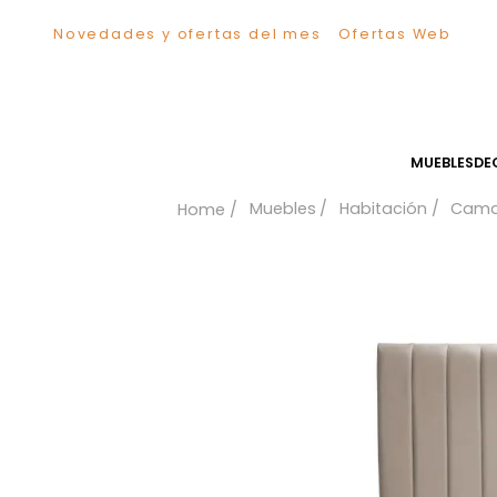
Novedades y ofertas del mes
Ofertas We
TÉRMINOS MÁS BUSCADOS
1
.
Sillas
2
.
Comedor
3
.
Silla
MUEB
4
.
Escritorio
Muebles
Habitación
5
.
Sofa
6
.
Cuadros
7
.
Poltrona
8
.
Cama
9
.
Mesa Centro
10
.
Mesa Noche