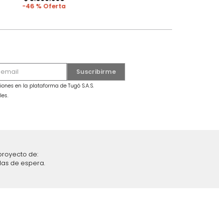
MARKETPLACE
secama +
Combo Fiora Cama + Colchón King
Taupe/Madera
$
6
.
299
.
990
$
3
.
399
.
990
46 %
iciones y restricciones en la plataforma de Tugó S.A.S.