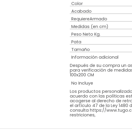
Estilo
Colchón
Diseño
Color
Acabado
RequiereArmad
Medidas (en c
Peso Neto Kg.
Pata
Tamaño
Información adi
Después de su c
para verificació
100x200 CM