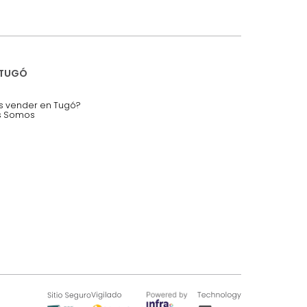
mis datos personales.
nstruímos tu proyecto de:
 auditorios, salas de espera.
SOBRE TUGÓ