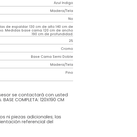
2 años
de
Requiere
garantía
Armado
Contemporáneo
Incluir
Dublin
Azul Indigo
Madera/Tela
o
No
m)
Medidas de espaldar: 130 cm de alto 140 cm de
ancho. Medidas base cama: 120 cm de ancho
190 cm de profundidad.
25
Cromo
Base Cama Semi Doble
iz
Madera/Tela
Pino
rna