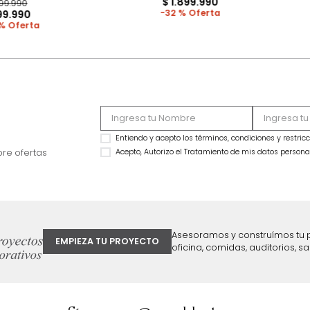
OFERTA
MARKETPLACE
Cama Praga Semidoble Melanina
Cama Bony Semido
Taupe/Natural
$
2
.
799
.
990
$
1
.
899
.
990
$
1
.
499
.
990
32 %
$
899
.
990
40 %
ter