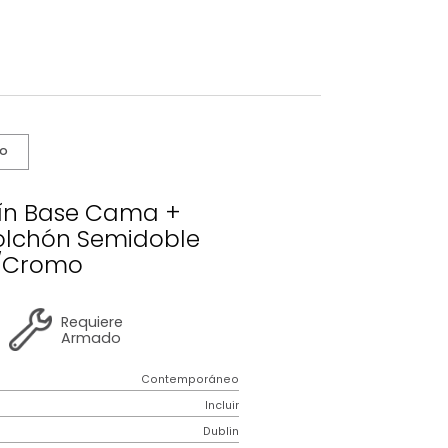
s De Cuidado
o Dublín Base Cama +
ro + Colchón Semidoble
Azul/Cromo