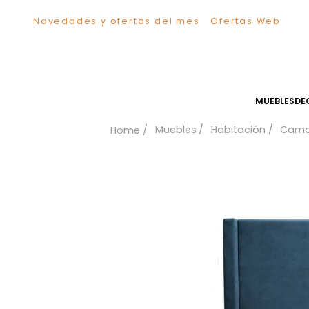
Novedades y ofertas del mes
Ofertas We
TÉRMINOS MÁS BUSCADOS
1
.
Sillas
2
.
Comedor
3
.
Escritorio
MUEB
4
.
Silla
Muebles
Habitación
5
.
Sofa
6
.
Cuadros
7
.
Poltrona
8
.
Cama
9
.
Mesa Centro
10
.
Mesa Noche