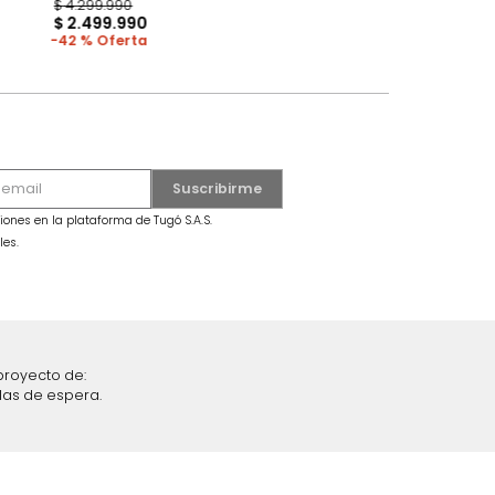
MARKETPLACE
ble Taupe
Combo Fiora Cama + Colchón
SemiDoble Taupe/Madera
$
4
.
299
.
990
$
2
.
499
.
990
42 %