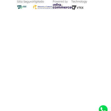
Blog
¿Quieres vender en Tugó?
Quienes Somos
de 