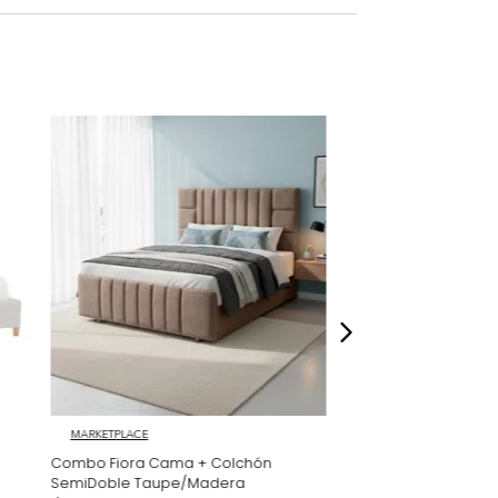
cional
ompra un asesor se contactará con usted
ón de medidas. BASE COMPLETA: 120X190 CM
os, accesorios ni piezas adicionales; las
lo una ambientación referencial del
dados