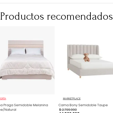
Información adi
Después de su c
para verificaci
No Incluye
No incluye adorn
imágenes son so
producto.
Productos recomen