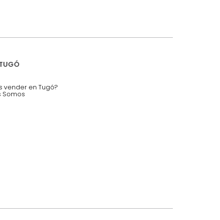
iciones y restricciones en la plataforma de Tugó S.A.S.
mis datos personales.
nstruímos tu proyecto de:
 auditorios, salas de espera.
SOBRE TUGÓ