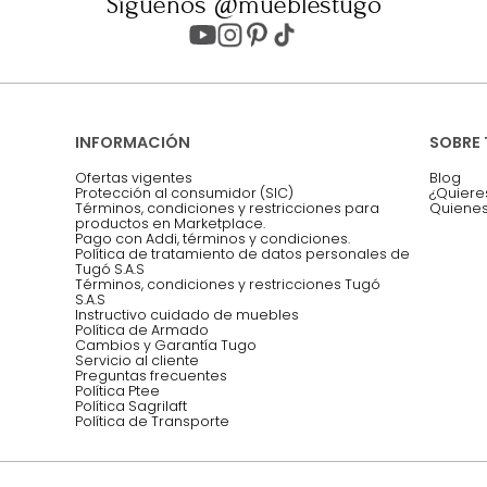
Entiendo y acepto los términos, cond
Acepto, Autorizo el Tratamiento de 
ión sobre ofertas
Asesoramos y co
EMPIEZA TU PROYECTO
oficina, comidas,
Síguenos @mueblestugo
INFORMACIÓN