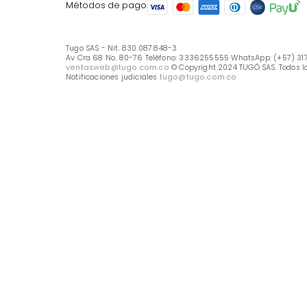
Línea Nacional -333 6255555
Whastapp: (+57) 317 426 7836
UBICA TU TIENDA
Selecciona tu tienda
Métodos de pago
Tugo SAS - Nit. 830.087.848-3
Av Cra 68 No. 80-76 Teléfono: 3336255555 WhatsApp: (