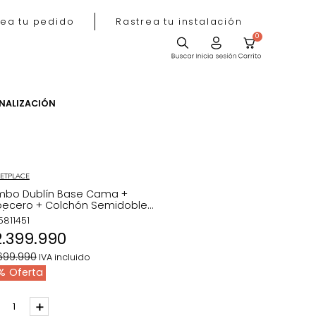
Rastrea tu pedido
Rastrea tu instala
ACIÓN
PERSONALIZACIÓN
MARKETPLACE
Combo Dublín Base Cama +
Cabecero + Colchón Semidoble
Azul/Cromo
REF
:
5811451
$
2
.
399
.
990
$
2
.
699
.
990
IVA incluido
11 %