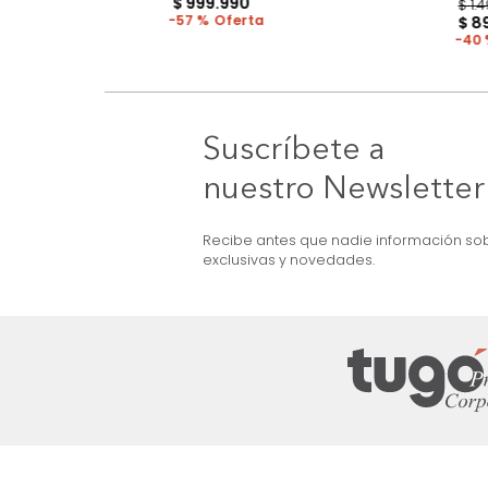
OFERTA
e Marc Nogal
Cama Dennis Semi Doble Nogal/Gris
$
2
.
299
.
990
$
999
.
990
57 %
Suscríbete a
nuestro Newslet