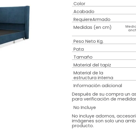
Estilo
Colchón
Diseño
Color
Acabado
RequiereArmad
Medidas (en c
Peso Neto Kg.
Pata
Tamaño
Material del tap
Material de la
estructura inte