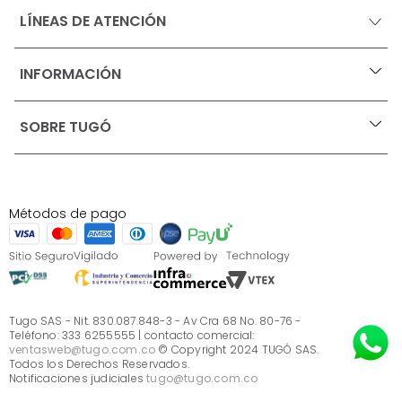
LÍNEAS DE ATENCIÓN
INFORMACIÓN
+
Ofertas vigentes
SOBRE TUGÓ
+
Protección al consumidor (SIC)
Términos, condiciones y restricciones para productos 
en Marketplace.
Blog
Pago con Addi, términos y condiciones.
Test de estilos
Política de tratamiento de datos personales de Tugó 
¿Quieres vender en Tugó?
S.A.S
Métodos de pago
Términos, condiciones y restricciones Tugó S.A.S
Instructivo cuidado de muebles
Sé parte de Tugó
¿Quiénes somos?
Servicio al cliente
Preguntas frecuentes
Tugo SAS - Nit. 830.087.848-3 - Av Cra 68 No. 80-76 -
Teléfono: 333 6255555 | contacto comercial:
ventasweb@tugo.com.co
© Copyright 2024 TUGÓ SAS.
Todos los Derechos Reservados.
Notificaciones judiciales
tugo@tugo.com.co