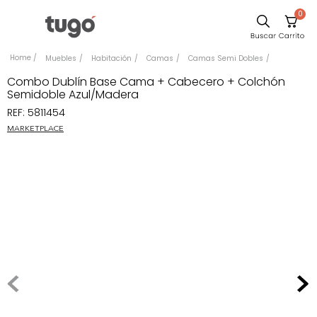
0
Sillas
Muebles
Habitación
Camas
Camas Semi Dobles
Comedor
Combo Dublín Base Cama + Cabecero + Colchón
Semidoble Azul/Madera
Silla
REF
:
5811454
Escritorio
MARKETPLACE
Sofa
Cuadros
Poltrona
Cama
Mesa Centro
Mesa Noche