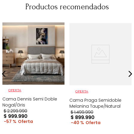
Productos recomendados
OFERTA
OFERTA
Cama Dennis Semi Doble
Cama Praga Semidoble
Nogal/Gris
Melanina Taupe/Natural
$
2
.
299
.
990
$
1
.
499
.
990
$
999
.
990
$
899
.
990
57 %
40 %