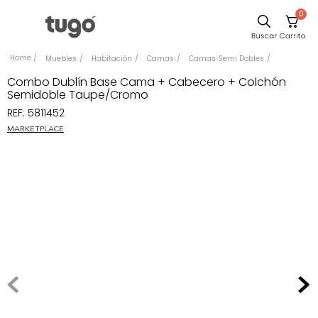
0
Sillas
Muebles
Habitación
Camas
Camas Semi Dobles
Comedor
Combo Dublín Base Cama + Cabecero + Colchón
Semidoble Taupe/Cromo
Escritorio
REF
:
5811452
Silla
MARKETPLACE
Sofa
Cuadros
Poltrona
Cama
Mesa Centro
Mesa Noche