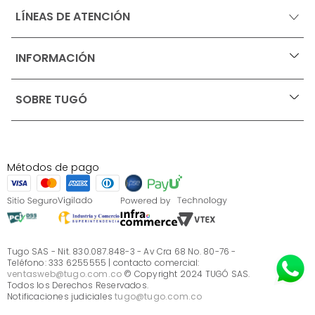
LÍNEAS DE ATENCIÓN
INFORMACIÓN
+
Ofertas vigentes
SOBRE TUGÓ
+
Protección al consumidor (SIC)
Términos, condiciones y restricciones para productos 
en Marketplace.
Blog
Pago con Addi, términos y condiciones.
Test de estilos
Política de tratamiento de datos personales de Tugó 
¿Quieres vender en Tugó?
S.A.S
Métodos de pago
Términos, condiciones y restricciones Tugó S.A.S
Instructivo cuidado de muebles
Sé parte de Tugó
¿Quiénes somos?
Servicio al cliente
Preguntas frecuentes
Tugo SAS - Nit. 830.087.848-3 - Av Cra 68 No. 80-76 -
Teléfono: 333 6255555 | contacto comercial:
ventasweb@tugo.com.co
© Copyright 2024 TUGÓ SAS.
Todos los Derechos Reservados.
Notificaciones judiciales
tugo@tugo.com.co