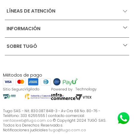
LÍNEAS DE ATENCIÓN
INFORMACIÓN
+
Ofertas vigentes
SOBRE TUGÓ
+
Protección al consumidor (SIC)
Términos, condiciones y restricciones para productos 
en Marketplace.
Blog
Pago con Addi, términos y condiciones.
Test de estilos
Política de tratamiento de datos personales de Tugó 
¿Quieres vender en Tugó?
S.A.S
Métodos de pago
Términos, condiciones y restricciones Tugó S.A.S
Instructivo cuidado de muebles
Sé parte de Tugó
¿Quiénes somos?
Servicio al cliente
Preguntas frecuentes
Tugo SAS - Nit. 830.087.848-3 - Av Cra 68 No. 80-76 -
Teléfono: 333 6255555 | contacto comercial:
ventasweb@tugo.com.co
© Copyright 2024 TUGÓ SAS.
Todos los Derechos Reservados.
Notificaciones judiciales
tugo@tugo.com.co