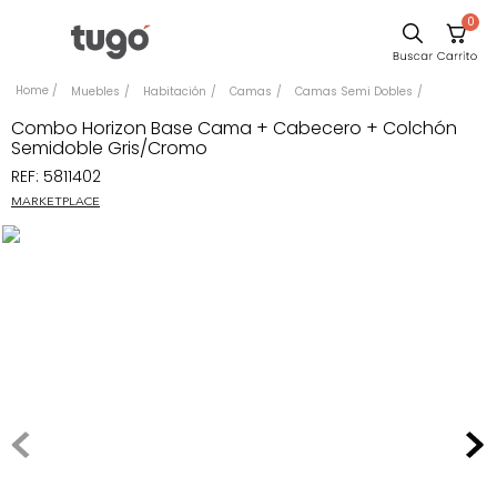
0
Sillas
Muebles
Habitación
Camas
Camas Semi Dobles
Comedor
Combo Horizon Base Cama + Cabecero + Colchón
Semidoble Gris/Cromo
Silla
REF
:
5811402
Escritorio
MARKETPLACE
Sofa
Cuadros
Poltrona
Cama
Mesa Centro
Mesa Noche