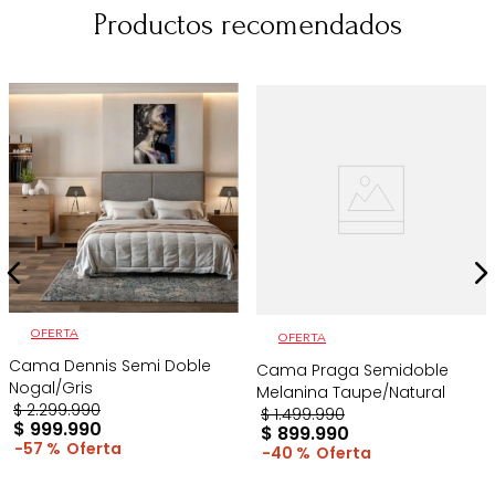
Productos recomendados
OFERTA
OFERTA
Cama Dennis Semi Doble
Cama Praga Semidoble
Nogal/Gris
Melanina Taupe/Natural
$
2
.
299
.
990
$
1
.
499
.
990
$
999
.
990
$
899
.
990
57 %
40 %