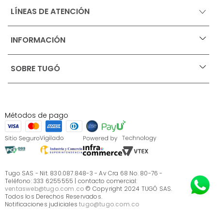
LÍNEAS DE ATENCIÓN
INFORMACIÓN
+
Ofertas vigentes
SOBRE TUGÓ
+
Protección al consumidor (SIC)
Términos, condiciones y restricciones para productos 
en Marketplace.
Blog
Pago con Addi, términos y condiciones.
Test de estilos
Política de tratamiento de datos personales de Tugó 
¿Quieres vender en Tugó?
S.A.S
Métodos de pago
Términos, condiciones y restricciones Tugó S.A.S
Instructivo cuidado de muebles
Sé parte de Tugó
¿Quiénes somos?
Servicio al cliente
Preguntas frecuentes
Tugo SAS - Nit. 830.087.848-3 - Av Cra 68 No. 80-76 -
Teléfono: 333 6255555 | contacto comercial:
ventasweb@tugo.com.co
© Copyright 2024 TUGÓ SAS.
Todos los Derechos Reservados.
Notificaciones judiciales
tugo@tugo.com.co