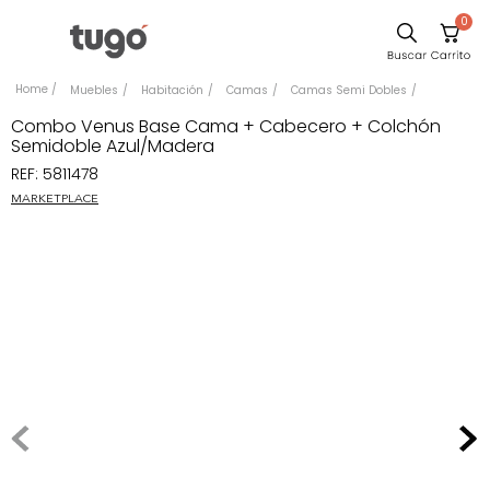
0
Comedor
Muebles
Habitación
Camas
Camas Semi Dobles
Escritorio
Combo Venus Base Cama + Cabecero + Colchón
Semidoble Azul/Madera
Sillas
REF
:
5811478
Silla
MARKETPLACE
Sofa
Cuadros
Poltrona
Cama
Mesa Centro
Mesa Noche