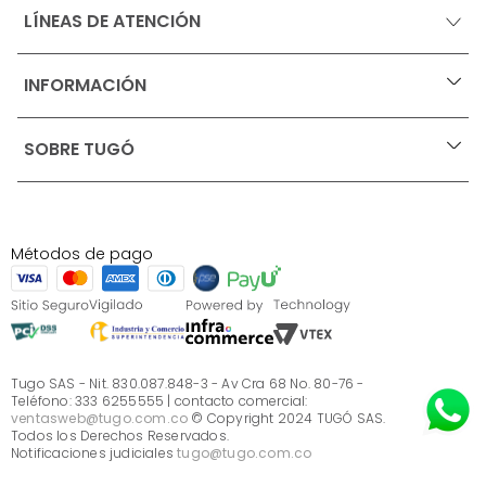
LÍNEAS DE ATENCIÓN
INFORMACIÓN
+
Ofertas vigentes
SOBRE TUGÓ
+
Protección al consumidor (SIC)
Términos, condiciones y restricciones para productos 
en Marketplace.
Blog
Pago con Addi, términos y condiciones.
Test de estilos
Política de tratamiento de datos personales de Tugó 
¿Quieres vender en Tugó?
S.A.S
Métodos de pago
Términos, condiciones y restricciones Tugó S.A.S
Instructivo cuidado de muebles
Sé parte de Tugó
¿Quiénes somos?
Servicio al cliente
Preguntas frecuentes
Tugo SAS - Nit. 830.087.848-3 - Av Cra 68 No. 80-76 -
Teléfono: 333 6255555 | contacto comercial:
ventasweb@tugo.com.co
© Copyright 2024 TUGÓ SAS.
Todos los Derechos Reservados.
Notificaciones judiciales
tugo@tugo.com.co