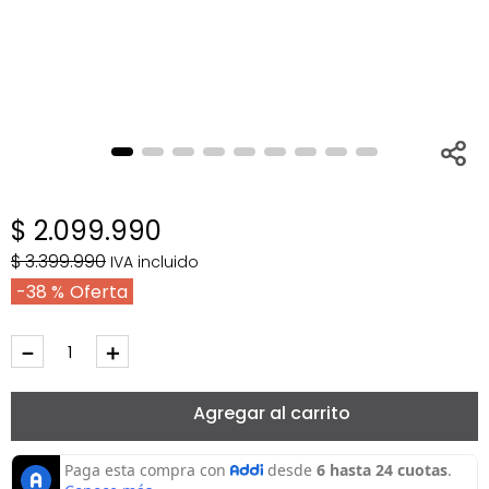
$
2
.
099
.
990
$
3
.
399
.
990
IVA incluido
38 %
－
＋
Agregar al carrito