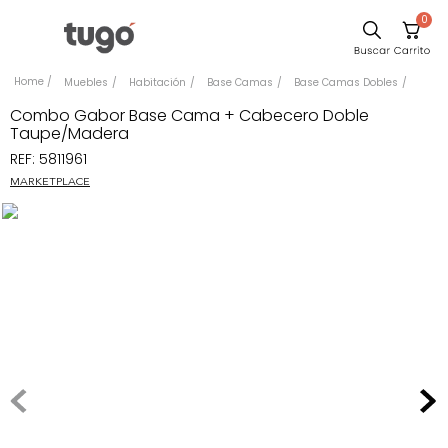
0
Sillas
Muebles
Habitación
Base Camas
Base Camas Dobles
Comedor
Combo Gabor Base Cama + Cabecero Doble
Taupe/Madera
Silla
REF
:
5811961
Escritorio
MARKETPLACE
Sofa
Cuadros
Poltrona
Cama
Mesa Centro
Mesa Noche