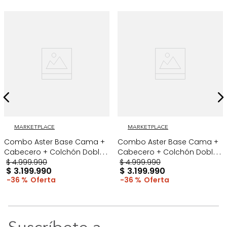
MARKETPLACE
MARKETPLACE
Combo Aster Base Cama +
Combo Aster Base Cama +
Cabecero + Colchón Doble
Cabecero + Colchón Doble
Taupe/Madera
$
4
.
999
.
990
Taupe/Cromo
$
4
.
999
.
990
$
3
.
199
.
990
$
3
.
199
.
990
36 %
36 %