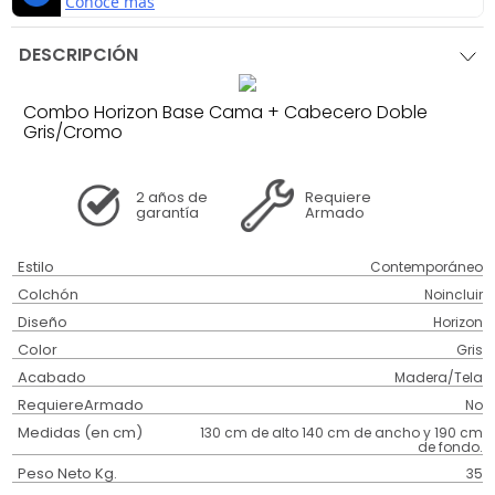
DESCRIPCIÓN
Combo Horizon Base Cama + Cabecero Doble
Gris/Cromo
2 años
de
Requiere
garantía
Armado
Estilo
Contemporáneo
Colchón
Noincluir
Diseño
Horizon
Color
Gris
Acabado
Madera/Tela
RequiereArmado
No
Medidas (en cm)
130 cm de alto 140 cm de ancho y 190 cm
de fondo.
Peso Neto Kg.
35