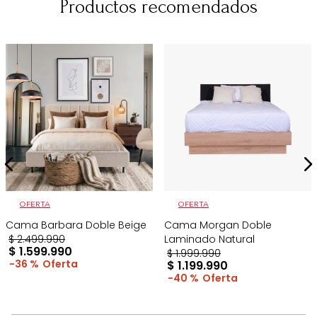
Productos recomendados
OFERTA
OFERTA
Cama Barbara Doble Beige
Cama Morgan Doble
$
2
.
499
.
990
Laminado Natural
$
1
.
599
.
990
$
1
.
999
.
990
36 %
$
1
.
199
.
990
40 %