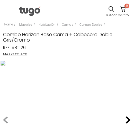
0
Comedor
Muebles
Habitación
Camas
Camas Dobles
Escritorio
Combo Horizon Base Cama + Cabecero Doble
Gris/Cromo
Sillas
REF
:
5811126
Silla
MARKETPLACE
Sofa
Cuadros
Poltrona
Cama
Mesa Centro
Mesa Noche