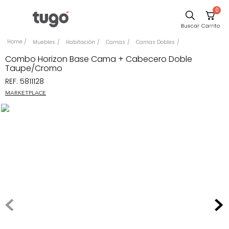
0
Sillas
Muebles
Habitación
Camas
Camas Dobles
Comedor
Combo Horizon Base Cama + Cabecero Doble
Taupe/Cromo
Escritorio
REF
:
5811128
Silla
MARKETPLACE
Sofa
Cuadros
Poltrona
Cama
Mesa Centro
Mesa Noche