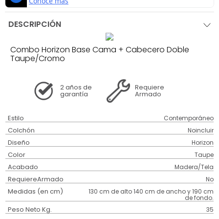
DESCRIPCIÓN
Combo Horizon Base Cama + Cabecero Doble
Taupe/Cromo
2 años
de
Requiere
garantía
Armado
Estilo
Contemporáneo
Colchón
Noincluir
Diseño
Horizon
Color
Taupe
Acabado
Madera/Tela
RequiereArmado
No
Medidas (en cm)
130 cm de alto 140 cm de ancho y 190 cm
de fondo.
Peso Neto Kg.
35