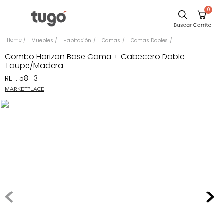
0
Sillas
Muebles
Habitación
Camas
Camas Dobles
Comedor
Combo Horizon Base Cama + Cabecero Doble
Taupe/Madera
Silla
REF
:
5811131
Escritorio
MARKETPLACE
Sofa
Cuadros
Poltrona
Cama
Mesa Centro
Mesa Noche