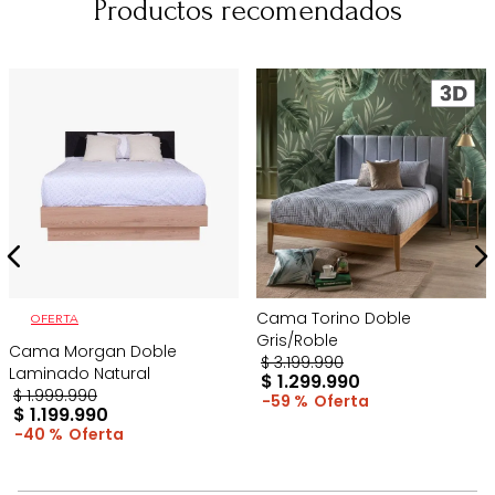
Productos recomendados
Cama Torino Doble
OFERTA
Gris/Roble
Cama Morgan Doble
$
3
.
199
.
990
Laminado Natural
$
1
.
299
.
990
$
1
.
999
.
990
59 %
$
1
.
199
.
990
40 %