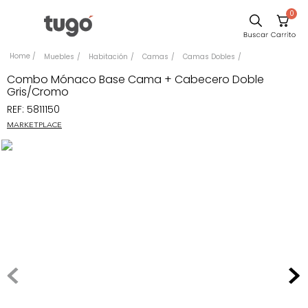
0
Sillas
Muebles
Habitación
Camas
Camas Dobles
Comedor
Combo Mónaco Base Cama + Cabecero Doble
Gris/Cromo
Silla
REF
:
5811150
Escritorio
MARKETPLACE
Sofa
Cuadros
Poltrona
Cama
Mesa Centro
Mesa Noche