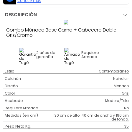
DESCRIPCIÓN
Combo Mónaco Base Cama + Cabecero Doble
Gris/Cromo
2 años
de
Requiere
garantía
Armado
Estilo
Contemporáneo
Colchón
Noincluir
Diseño
Monaco
Color
Gris
Acabado
Madera/Tela
RequiereArmado
No
Medidas (en cm)
130 cm de alto 140 cm de ancho y 190 cm
de fondo.
Peso Neto Kg.
35