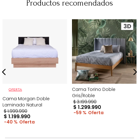
Productos recomendados
Cama Torino Doble
OFERTA
Gris/Roble
Cama Morgan Doble
$
3
.
199
.
990
Laminado Natural
$
1
.
299
.
990
$
1
.
999
.
990
59 %
$
1
.
199
.
990
40 %