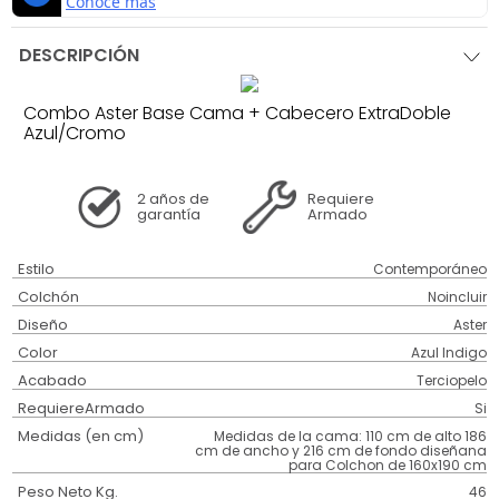
DESCRIPCIÓN
Combo Aster Base Cama + Cabecero ExtraDoble
Azul/Cromo
2 años
de
Requiere
garantía
Armado
Estilo
Contemporáneo
Colchón
Noincluir
Diseño
Aster
Color
Azul Indigo
Acabado
Terciopelo
RequiereArmado
Si
Medidas (en cm)
Medidas de la cama: 110 cm de alto 186
cm de ancho y 216 cm de fondo diseñana
para Colchon de 160x190 cm
Peso Neto Kg.
46