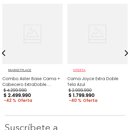
MARKETPLACE
OFERTA
Combo Aster Base Cama +
Cama Joyce Extra Doble
Cabecero ExtraDoble
Tela Azul
Taupe/Madera
$
4
.
299
.
990
$
2
.
999
.
990
$
2
.
499
.
990
$
1
.
799
.
990
42 %
40 %
Suscríbete a