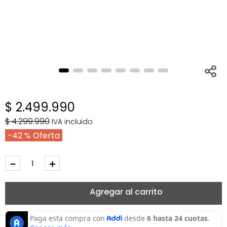
$
2
.
499
.
990
$
4
.
299
.
990
IVA incluido
42 %
－
＋
Agregar al carrito