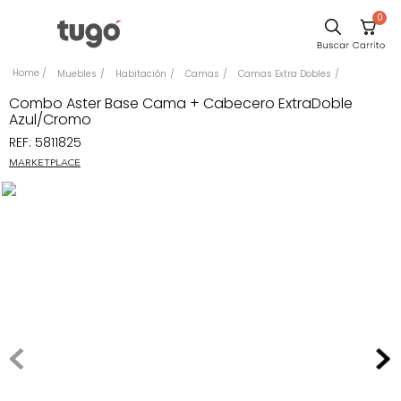
0
Sillas
Muebles
Habitación
Camas
Camas Extra Dobles
Comedor
Combo Aster Base Cama + Cabecero ExtraDoble
Azul/Cromo
Silla
REF
:
5811825
Escritorio
MARKETPLACE
Sofa
Cuadros
Poltrona
Cama
Mesa Centro
Mesa Noche