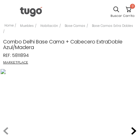
0
Sillas
Muebles
Habitación
Base Camas
Base Camas Extra Dobles
Comedor
Combo Delhi Base Cama + Cabecero ExtraDoble
Escritorio
Azul/Madera
REF
:
5811894
Silla
MARKETPLACE
Sofa
Cuadros
Poltrona
Cama
Mesa Centro
Mesa Noche