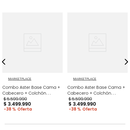
MARKETPLACE
MARKETPLACE
Combo Aster Base Cama +
Combo Aster Base Cama +
Cabecero + Colchón
Cabecero + Colchón
ExtraDoble Gris/Madera
$
5
.
599
.
990
ExtraDoble Taupe/Cromo
$
5
.
599
.
990
$
3
.
499
.
990
$
3
.
499
.
990
38 %
38 %