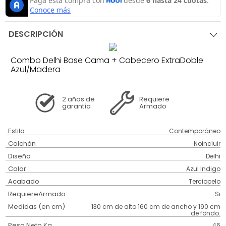
DESCRIPCIÓN
Combo Delhi Base Cama + Cabecero ExtraDoble
Azul/Madera
2 años
de
Requiere
garantía
Armado
Estilo
Contemporáneo
Colchón
Noincluir
Diseño
Delhi
Color
Azul Indigo
Acabado
Terciopelo
RequiereArmado
Si
Medidas (en cm)
130 cm de alto 160 cm de ancho y 190 cm
de fondo.
Peso Neto Kg.
46