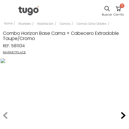
0
Comedor
Muebles
Habitación
Camas
Camas Extra Dobles
Sillas
Combo Horizon Base Cama + Cabecero Extradoble
Taupe/Cromo
Escritorio
REF
:
5811134
Silla
MARKETPLACE
Sofa
Poltrona
Cuadros
Cama
Mesa Centro
Mesa Noche