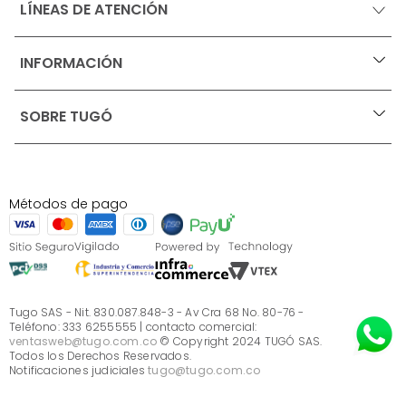
LÍNEAS DE ATENCIÓN
INFORMACIÓN
+
Ofertas vigentes
SOBRE TUGÓ
+
Protección al consumidor (SIC)
Términos, condiciones y restricciones para productos 
en Marketplace.
Blog
Pago con Addi, términos y condiciones.
Test de estilos
Política de tratamiento de datos personales de Tugó 
¿Quieres vender en Tugó?
S.A.S
Métodos de pago
Términos, condiciones y restricciones Tugó S.A.S
Instructivo cuidado de muebles
Sé parte de Tugó
¿Quiénes somos?
Servicio al cliente
Preguntas frecuentes
Tugo SAS - Nit. 830.087.848-3 - Av Cra 68 No. 80-76 -
Teléfono: 333 6255555 | contacto comercial:
ventasweb@tugo.com.co
© Copyright 2024 TUGÓ SAS.
Todos los Derechos Reservados.
Notificaciones judiciales
tugo@tugo.com.co