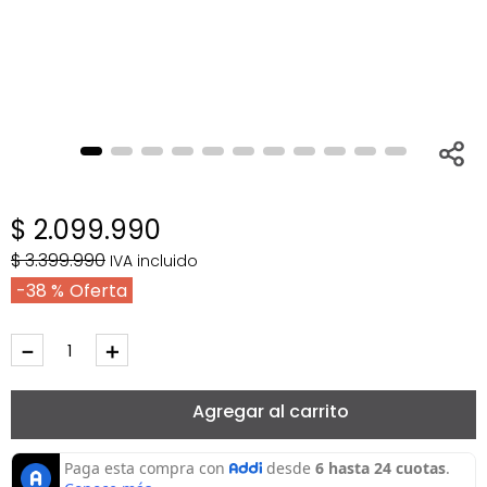
$
2
.
099
.
990
$
3
.
399
.
990
IVA incluido
38 %
－
＋
Agregar al carrito