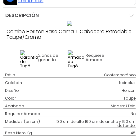
DESCRIPCIÓN
Combo Horizon Base Cama + Cabecero Extradoble
Taupe/Cromo
2 años
de
Requiere
garantía
Armado
Estilo
Contemporáneo
Colchón
Noincluir
Diseño
Horizon
Color
Taupe
Acabado
Madera/Tela
RequiereArmado
No
Medidas (en cm)
130 cm de alto 160 cm de ancho y 190 cm
de fondo.
Peso Neto Kg.
45