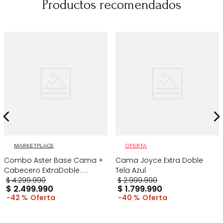
Productos recomendados
MARKETPLACE
OFERTA
Combo Aster Base Cama +
Cama Joyce Extra Doble
Cabecero ExtraDoble
Tela Azul
Taupe/Madera
$
4
.
299
.
990
$
2
.
999
.
990
$
2
.
499
.
990
$
1
.
799
.
990
42 %
40 %